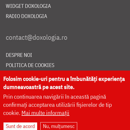
WIDGET DOXOLOGIA
RADIO DOXOLOGIA
DESPRE NOI
POLITICA DE COOKIES
DONEAZĂ ONLINE PENTRU CATEDRALA NAȚIONALĂ
Folosim cookie-uri pentru a îmbunătăți experiența
dumneavoastră pe acest site.
Prin continuarea navigării în această pagină
LIVE
confirmați acceptarea utilizării fișierelor de tip
cookie.
Mai multe informații
Site dezvoltat de
DOXOLOGIA MEDIA
,
Sunt de acord
Nu, mulțumesc