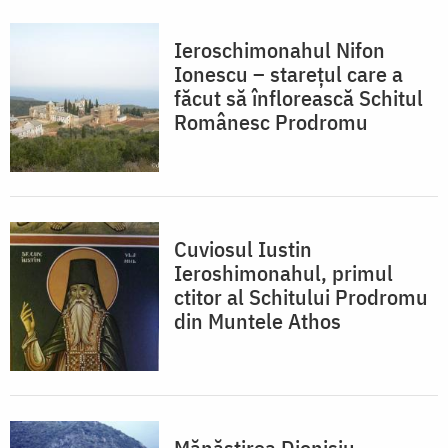
Ieroschimonahul Nifon
Ionescu – starețul care a
făcut să înflorească Schitul
Românesc Prodromu
Cuviosul Iustin
Ieroshimonahul, primul
ctitor al Schitului Prodromu
din Muntele Athos
Mănăstirea Dionisiu –