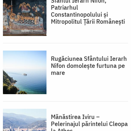
Sfântul Ierarh Nifon,
Patriarhul
Constantinopolului și
Mitropolitul Țării Românești
Rugăciunea Sfântului Ierarh
Nifon domolește furtuna pe
mare
Mănăstirea Iviru –
Pelerinajul părintelui Cleopa
la Athos