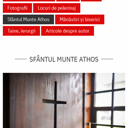
Fotografii
Locuri de pelerinaj
Sfântul Munte Athos
Mănăstiri și biserici
Taine, ierurgii
Articole despre autor
SFÂNTUL MUNTE ATHOS