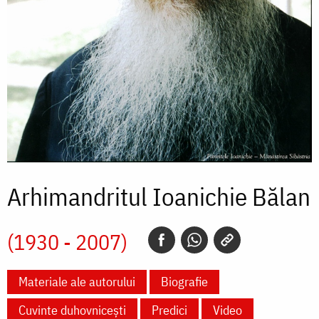
Arhimandritul Ioanichie Bălan
(1930 - 2007)
Materiale ale autorului
Biografie
Cuvinte duhovnicești
Predici
Video