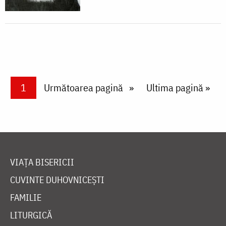
Paginare
Current page
1
Next page
Următoarea pagină
Last page
Ultima pagină »
VIAȚA BISERICII
CUVINTE DUHOVNICEȘTI
FAMILIE
LITURGICĂ