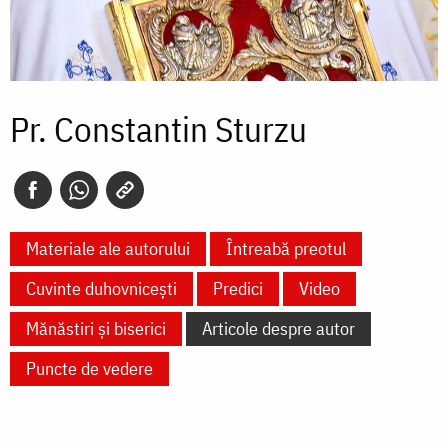
Pr. Constantin Sturzu
Materiale ale autorului
Întreabă preotul
Cuvinte duhovnicești
Predici
Video
Mănăstiri și biserici
Articole despre autor
Puncte de vedere