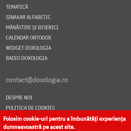
TEMATICĂ
SINAXAR ALFABETIC
MĂNĂSTIRI ȘI BISERICI
CALENDAR ORTODOX
WIDGET DOXOLOGIA
RADIO DOXOLOGIA
DESPRE NOI
POLITICA DE COOKIES
DONEAZĂ ONLINE PENTRU CATEDRALA NAȚIONALĂ
Folosim cookie-uri pentru a îmbunătăți experiența
dumneavoastră pe acest site.