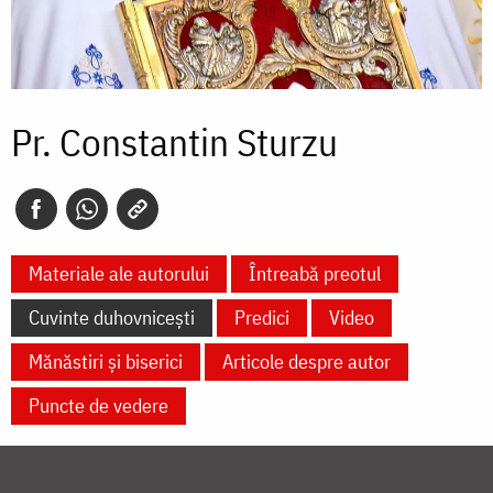
Pr. Constantin Sturzu
Materiale ale autorului
Întreabă preotul
Cuvinte duhovnicești
Predici
Video
Mănăstiri și biserici
Articole despre autor
Puncte de vedere