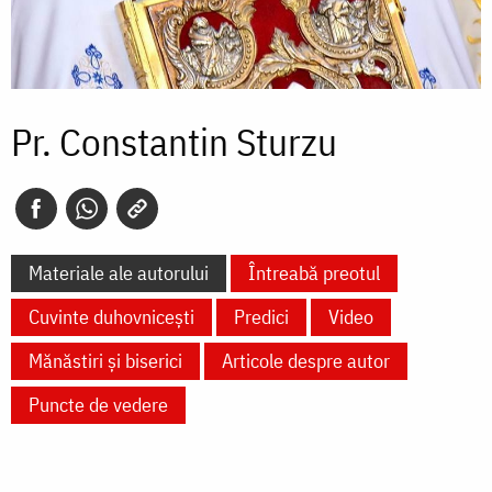
Pr. Constantin Sturzu
Materiale ale autorului
Întreabă preotul
Cuvinte duhovnicești
Predici
Video
Mănăstiri și biserici
Articole despre autor
Puncte de vedere