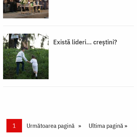
Există lideri... creștini?
Paginare
Current page
1
Next page
Următoarea pagină
Last page
Ultima pagină »