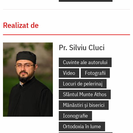
Realizat de
Pr. Silviu Cluci
Cuvinte ale autorului
Video
Fotografii
Locuri de pelerinaj
Sfântul Munte Athos
Mănăstiri și biserici
Iconografie
Ortodoxia în lume