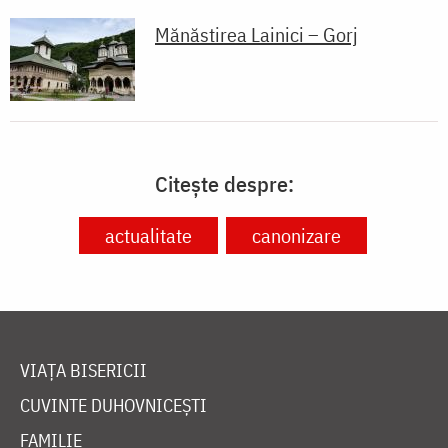
Citește despre:
actualitate
canonizare
VIAȚA BISERICII
CUVINTE DUHOVNICEȘTI
FAMILIE
LITURGICĂ
BIBLIOTECĂ
ÎNTREABĂ PREOTUL
MEDIA