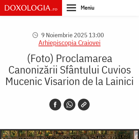
Skip
Meniu
to
main
Main
content
navigation
9 Noiembrie 2025 13:00
Arhiepiscopia Craiovei
(Foto) Proclamarea
Canonizării Sfântului Cuvios
Mucenic Visarion de la Lainici