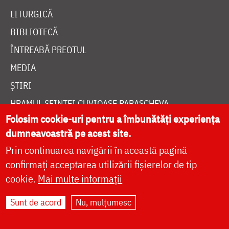
ȘTIRI
HRAMUL SFINTEI CUVIOASE PARASCHEVA
AUTORI
PĂRINȚI DUHOVNICEȘTI
MAICI CU VIAȚĂ DUHOVNICEASCĂ
Folosim cookie-uri pentru a îmbunătăți experiența
TEMATICĂ
dumneavoastră pe acest site.
SINAXAR ALFABETIC
Prin continuarea navigării în această pagină
MĂNĂSTIRI ȘI BISERICI
confirmați acceptarea utilizării fișierelor de tip
CALENDAR ORTODOX
cookie.
Mai multe informații
WIDGET DOXOLOGIA
Sunt de acord
Nu, mulțumesc
RADIO DOXOLOGIA