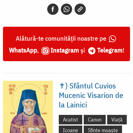
Alătură-te comunității noastre pe
WhatsApp
,
Instagram
și
Telegram
!
✝) Sfântul Cuvios
Mucenic Visarion de
la Lainici
Acatist
Canon
Viață
Icoane
Sfinte moaște