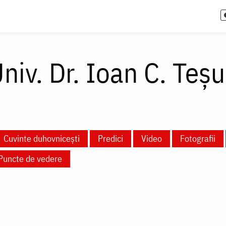
Univ. Dr. Ioan C. Teșu
Cuvinte duhovnicești
Predici
Video
Fotografii
Puncte de vedere