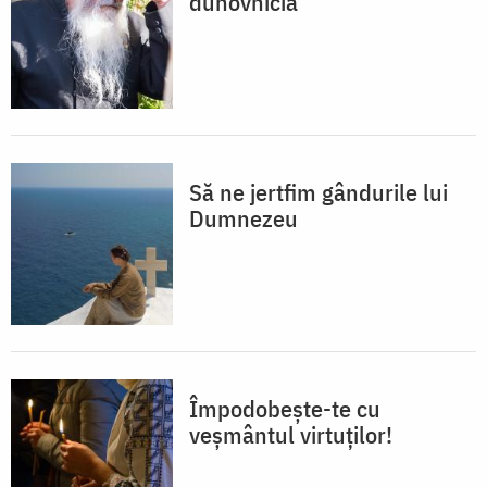
duhovnicia
Să ne jertfim gândurile lui
Dumnezeu
Împodobește-te cu
veșmântul virtuților!