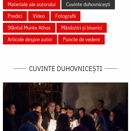
Materiale ale autorului
Cuvinte duhovnicești
Predici
Video
Fotografii
Sfântul Munte Athos
Mănăstiri și biserici
Articole despre autor
Puncte de vedere
CUVINTE DUHOVNICEȘTI