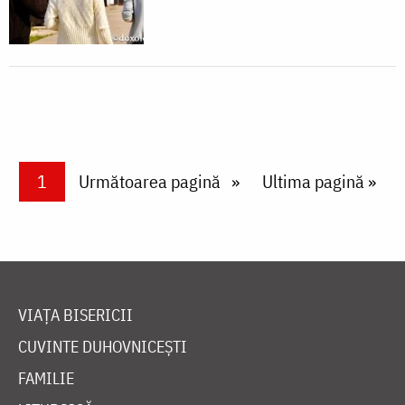
Paginare
Current page
1
Next page
Următoarea pagină
Last page
Ultima pagină »
VIAȚA BISERICII
CUVINTE DUHOVNICEȘTI
FAMILIE