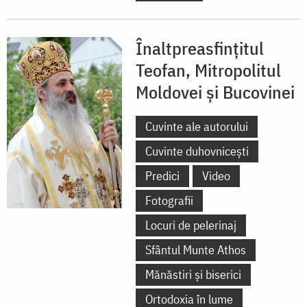
Înaltpreasfințitul
Teofan, Mitropolitul
Moldovei și Bucovinei
Cuvinte ale autorului
Cuvinte duhovnicești
Predici
Video
Fotografii
Locuri de pelerinaj
Sfântul Munte Athos
Mănăstiri și biserici
Ortodoxia în lume