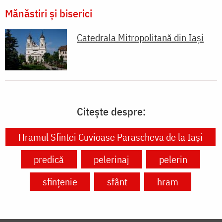
Mănăstiri și biserici
Catedrala Mitropolitană din Iaşi
Citește despre:
Hramul Sfintei Cuvioase Parascheva de la Iași
predică
pelerinaj
pelerin
sfințenie
sfânt
hram