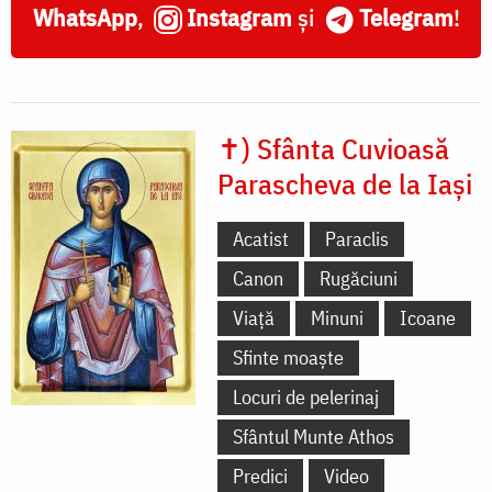
WhatsApp
,
Instagram
și
Telegram
!
✝) Sfânta Cuvioasă
Parascheva de la Iași
Acatist
Paraclis
Canon
Rugăciuni
Viață
Minuni
Icoane
Sfinte moaște
Locuri de pelerinaj
Sfântul Munte Athos
Predici
Video