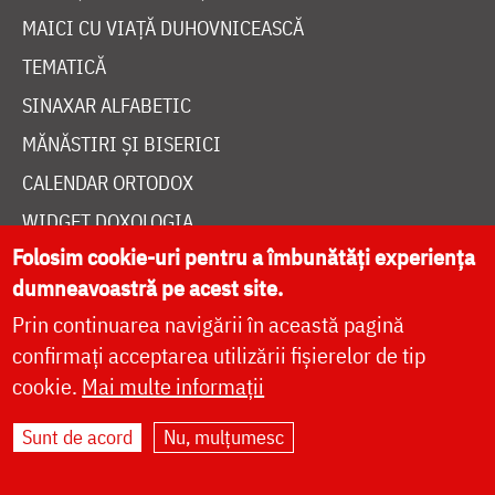
MAICI CU VIAȚĂ DUHOVNICEASCĂ
TEMATICĂ
SINAXAR ALFABETIC
MĂNĂSTIRI ȘI BISERICI
CALENDAR ORTODOX
WIDGET DOXOLOGIA
Folosim cookie-uri pentru a îmbunătăți experiența
RADIO DOXOLOGIA
dumneavoastră pe acest site.
Prin continuarea navigării în această pagină
confirmați acceptarea utilizării fișierelor de tip
cookie.
Mai multe informații
DESPRE NOI
Sunt de acord
Nu, mulțumesc
POLITICA DE COOKIES
DONEAZĂ ONLINE PENTRU CATEDRALA NAȚIONALĂ