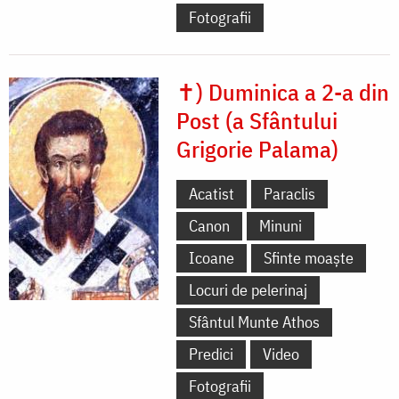
Fotografii
✝) Duminica a 2-a din
Post (a Sfântului
Grigorie Palama)
Acatist
Paraclis
Canon
Minuni
Icoane
Sfinte moaște
Locuri de pelerinaj
Sfântul Munte Athos
Predici
Video
Fotografii