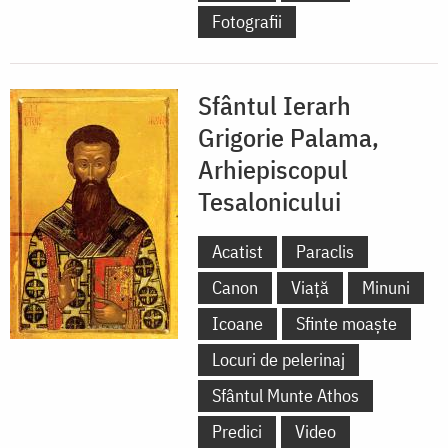
Fotografii
Sfântul Ierarh
Grigorie Palama,
Arhiepiscopul
Tesalonicului
Acatist
Paraclis
Canon
Viață
Minuni
Icoane
Sfinte moaște
Locuri de pelerinaj
Sfântul Munte Athos
Predici
Video