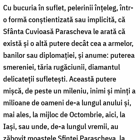
Cu bucuria în suflet, pelerinii înțeleg, într-
o formă conștientizată sau implicită, că
Sfânta Cuvioasă Parascheva le arată că
există și o altă putere decât cea a armelor,
banilor sau diplomației, și anume: puterea
smereniei, tăria rugăciunii, diamantul
delicateții sufletești. Această putere
mișcă, de peste un mileniu, inimi și minți a
milioane de oameni de-a lungul anului și,
mai ales, la mijloc de Octombrie, aici, la
Iași, sau unde, de-a lungul vremii, au
zăbovit moaștele Sfintei Parascheva, la