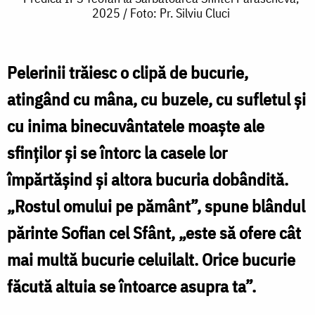
2025 / Foto: Pr. Silviu Cluci
IPS
Teofan
la
Pelerinii trăiesc o clipă de bucurie,
Sărbătoarea
atingând cu mâna, cu buzele, cu sufletul și
Sfintei
cu inima binecuvântatele moaște ale
Parascheva,
sfinților și se întorc la casele lor
2025
împărtășind și altora bucuria dobândită.
/
„Rostul omului pe pământ”, spune blândul
Foto:
părinte Sofian cel Sfânt, „este să ofere cât
Pr.
mai multă bucurie celuilalt. Orice bucurie
Silviu
făcută altuia se întoarce asupra ta”.
Cluci