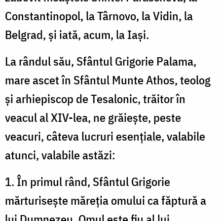
Constantinopol, la Târnovo, la Vidin, la
Belgrad, și iată, acum, la Iași.
La rândul său, Sfântul Grigorie Palama,
mare ascet în Sfântul Munte Athos, teolog
și arhiepiscop de Tesalonic, trăitor în
veacul al XIV-lea, ne grăiește, peste
veacuri, câteva lucruri esențiale, valabile
atunci, valabile astăzi:
1. În primul rând, Sfântul Grigorie
mărturisește măreția omului ca făptură a
lui Dumnezeu. Omul este fiu al lui