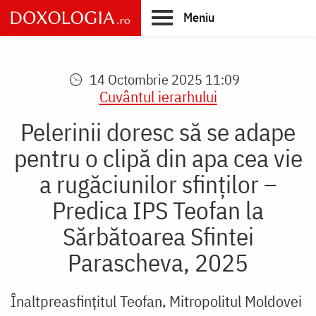
Skip
Meniu
to
main
Main
content
navigation
14 Octombrie 2025 11:09
Cuvântul ierarhului
Pelerinii doresc să se adape
pentru o clipă din apa cea vie
a rugăciunilor sfinților –
Predica IPS Teofan la
Sărbătoarea Sfintei
Parascheva, 2025
Înaltpreasfințitul Teofan, Mitropolitul Moldovei