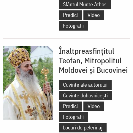
Sfântul Munte Athos
Predici
Video
Fotografii
Înaltpreasfințitul
Teofan, Mitropolitul
Moldovei și Bucovinei
Cuvinte ale autorului
Cuvinte duhovnicești
Predici
Video
Fotografii
Locuri de pelerinaj