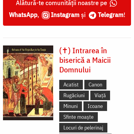
Alătură-te comunității noastre pe
WhatsApp
,
Instagram
și
Telegram
!
(✝) Intrarea în
biserică a Maicii
Domnului
Acatist
Canon
Rugăciuni
Viață
Minuni
Icoane
Sfinte moaște
Locuri de pelerinaj