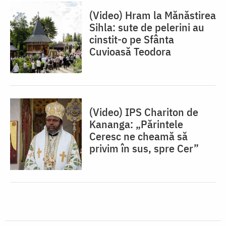
(Video) Hram la Mănăstirea
Sihla: sute de pelerini au
cinstit-o pe Sfânta
Cuvioasă Teodora
(Video) IPS Chariton de
Kananga: „Părintele
Ceresc ne cheamă să
privim în sus, spre Cer”