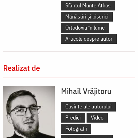
Sfântul Munte Athos
Mănăstiri și biserici
Ortodoxia în lume
Articole despre autor
Realizat de
Mihail Vrăjitoru
Cuvinte ale autorului
Predici
Video
Fotografii