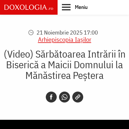
Skip
Meniu
to
main
Main
content
navigation
21 Noiembrie 2025 17:00
Arhiepiscopia Iaşilor
(Video) Sărbătoarea Intrării în
Biserică a Maicii Domnului la
Mănăstirea Peștera