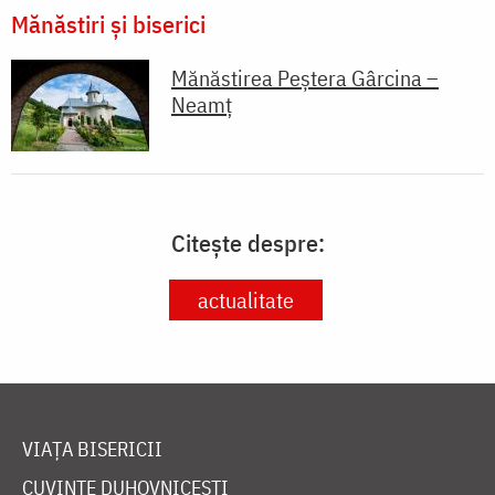
Mănăstiri și biserici
Mănăstirea Peștera Gârcina –
Neamț
Citește despre:
actualitate
VIAȚA BISERICII
CUVINTE DUHOVNICEȘTI