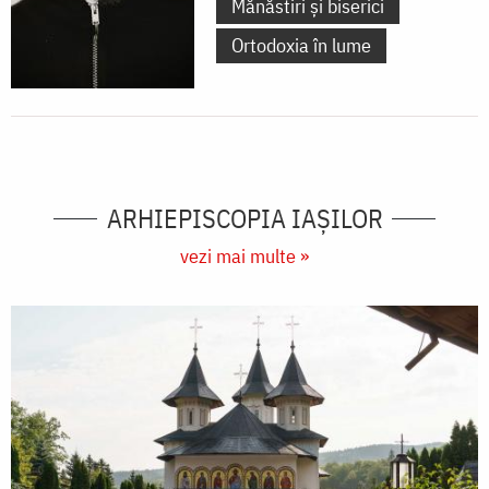
Mănăstiri și biserici
Ortodoxia în lume
ARHIEPISCOPIA IAŞILOR
vezi mai multe »