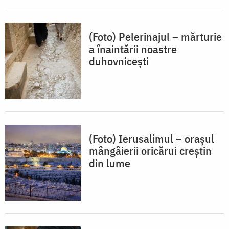
(Foto) Pelerinajul – mărturie
a înaintării noastre
duhovnicești
(Foto) Ierusalimul – orașul
mângâierii oricărui creștin
din lume