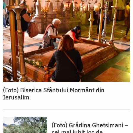
(Foto) Biserica Sfântului Mormânt din
Ierusalim
(Foto) Grădina Ghetsimani –
cel mai iubit loc de