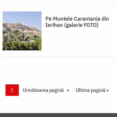
Pe Muntele Carantania din
Ierihon (galerie FOTO)
Paginare
Current page
1
Next page
Următoarea pagină
Last page
Ultima pagină »