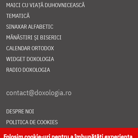
MAICI CU VIAȚĂ DUHOVNICEASCĂ
TEMATICĂ
SINAXAR ALFABETIC
MĂNĂSTIRI ȘI BISERICI
CALENDAR ORTODOX
WIDGET DOXOLOGIA
RADIO DOXOLOGIA
DESPRE NOI
POLITICA DE COOKIES
DONEAZĂ ONLINE PENTRU CATEDRALA NAȚIONALĂ
Folosim cookie-uri pentru a îmbunătăți experiența