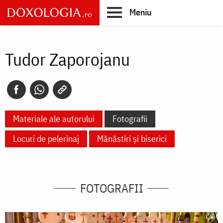
Skip
Meniu
to
main
Main
content
navigation
Tudor Zaporojanu
Materiale ale autorului
Fotografii
Locuri de pelerinaj
Mănăstiri și biserici
FOTOGRAFII