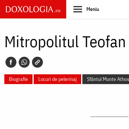
Skip
Meniu
to
main
Main
content
navigation
Mitropolitul Teofan 
Biografie
Locuri de pelerinaj
Sfântul Munte Atho