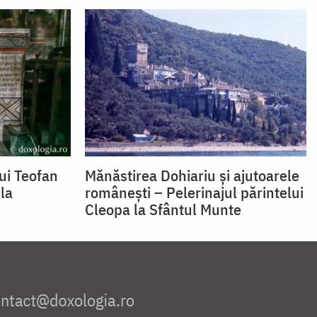
ui Teofan
Mănăstirea Dohiariu și ajutoarele
 la
românești – Pelerinajul părintelui
Cleopa la Sfântul Munte