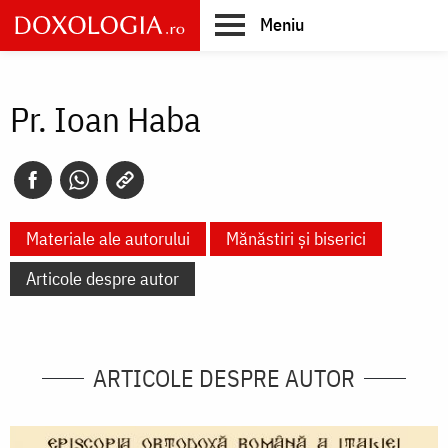
Skip
Meniu
to
main
Main
content
navigation
Pr. Ioan Haba
Materiale ale autorului
Mănăstiri și biserici
Articole despre autor
ARTICOLE DESPRE AUTOR