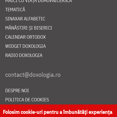
MAICI CU VIAȚĂ DUHOVNICEASCĂ
TEMATICĂ
SINAXAR ALFABETIC
MĂNĂSTIRI ȘI BISERICI
CALENDAR ORTODOX
WIDGET DOXOLOGIA
RADIO DOXOLOGIA
DESPRE NOI
POLITICA DE COOKIES
DONEAZĂ ONLINE PENTRU CATEDRALA NAȚIONALĂ
Folosim cookie-uri pentru a îmbunătăți experiența