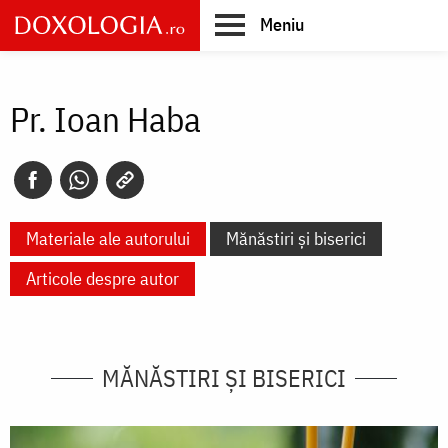
Skip
Meniu
to
main
Main
content
navigation
Pr. Ioan Haba
Materiale ale autorului
Mănăstiri și biserici
Articole despre autor
MĂNĂSTIRI ȘI BISERICI