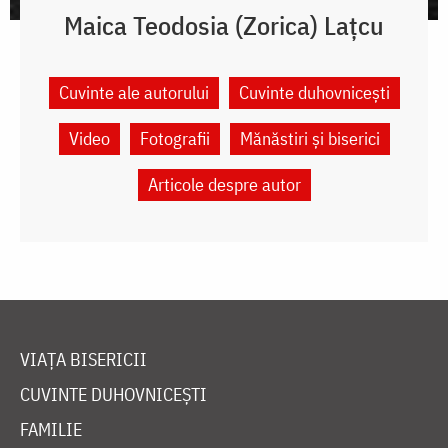
Maica Teodosia (Zorica) Lațcu
Cuvinte ale autorului
Cuvinte duhovnicești
Video
Fotografii
Mănăstiri și biserici
Articole despre autor
VIAȚA BISERICII
CUVINTE DUHOVNICEȘTI
FAMILIE