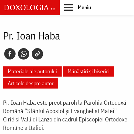
Skip
Meniu
to
main
Main
content
navigation
Pr. Ioan Haba
Materiale ale autorului
Mănăstiri și biserici
Articole despre autor
Pr. Ioan Haba este preot paroh la Parohia Ortodoxă
Română “Sfântul Apostol și Evanghelist Matei” –
Cirié și Valli di Lanzo din cadrul Episcopiei Ortodoxe
Române a Italiei.