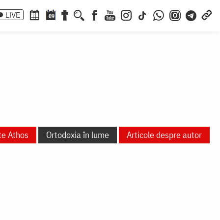
LIVE
09
te Athos
Ortodoxia în lume
Articole despre autor