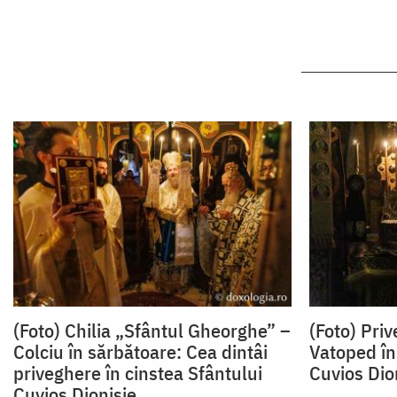
(Foto) Chilia „Sfântul Gheorghe” –
(Foto) Pri
Colciu în sărbătoare: Cea dintâi
Vatoped în
priveghere în cinstea Sfântului
Cuvios Dion
Cuvios Dionisie