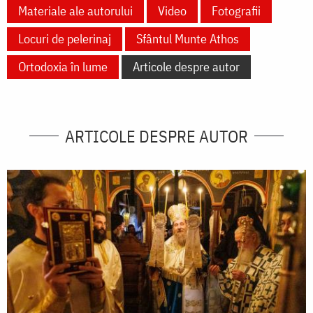
Materiale ale autorului
Video
Fotografii
Locuri de pelerinaj
Sfântul Munte Athos
Ortodoxia în lume
Articole despre autor
ARTICOLE DESPRE AUTOR