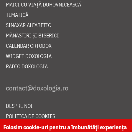
MAICI CU VIAȚĂ DUHOVNICEASCĂ
TEMATICĂ
SINAXAR ALFABETIC
MĂNĂSTIRI ȘI BISERICI
CALENDAR ORTODOX
WIDGET DOXOLOGIA
RADIO DOXOLOGIA
DESPRE NOI
POLITICA DE COOKIES
Folosim cookie-uri pentru a îmbunătăți experiența
DONEAZĂ ONLINE PENTRU CATEDRALA NAȚIONALĂ