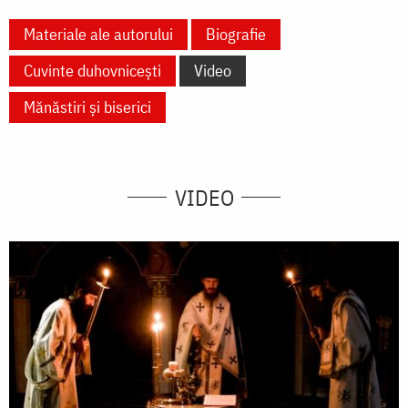
Materiale ale autorului
Biografie
Cuvinte duhovnicești
Video
Mănăstiri și biserici
VIDEO