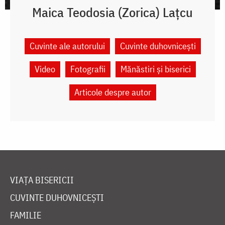
Maica Teodosia (Zorica) Lațcu
Cuvinte ale autorului
Cuvinte duhovnicești
Video
Fotografii
Mănăstiri și biserici
Articole despre autor
VIAȚA BISERICII
CUVINTE DUHOVNICEȘTI
FAMILIE