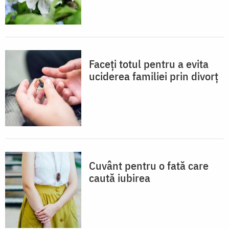
Faceți totul pentru a evita
uciderea familiei prin divorț
Cuvânt pentru o fată care
caută iubirea