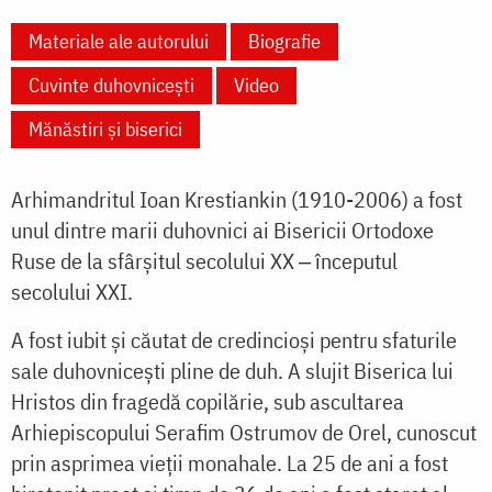
Materiale ale autorului
Biografie
Cuvinte duhovnicești
Video
Mănăstiri și biserici
Arhimandritul Ioan Krestiankin (1910-2006) a fost
unul dintre marii duhovnici ai Bisericii Ortodoxe
Ruse de la sfârșitul secolului XX ‒ începutul
secolului XXI.
A fost iubit și căutat de credincioși pentru sfaturile
sale duhovnicești pline de duh. A slujit Biserica lui
Hristos din fragedă copilărie, sub ascultarea
Arhiepiscopului Serafim Ostrumov de Orel, cunoscut
prin asprimea vieţii monahale. La 25 de ani a fost