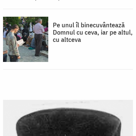
Pe unul îl binecuvântează
Domnul cu ceva, iar pe altul,
cu altceva