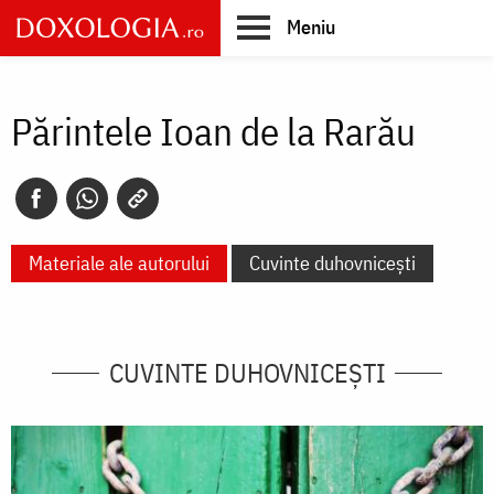
Skip
Meniu
to
main
Main
content
navigation
Părintele Ioan de la Rarău
Materiale ale autorului
Cuvinte duhovnicești
CUVINTE DUHOVNICEȘTI