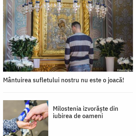
Mântuirea sufletului nostru nu este o joacă!
Milostenia izvorăște din
iubirea de oameni