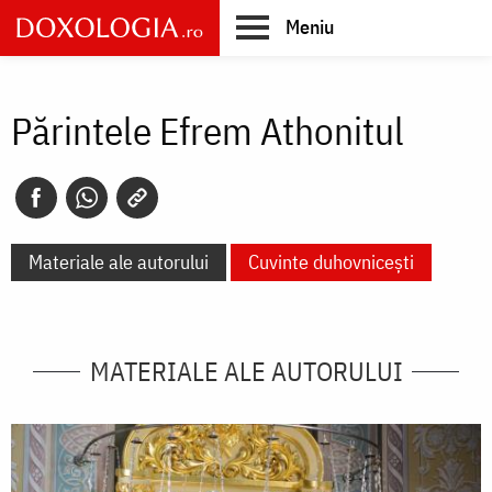
Skip
Meniu
to
main
Main
content
navigation
Părintele Efrem Athonitul
Materiale ale autorului
Cuvinte duhovnicești
MATERIALE ALE AUTORULUI