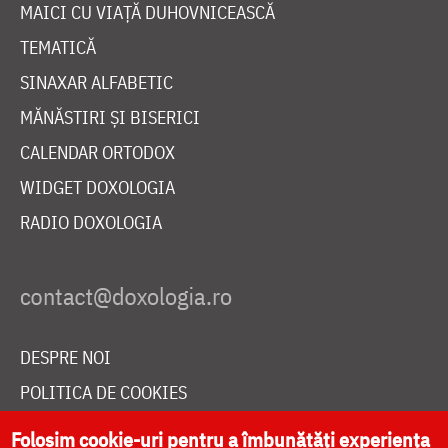
MAICI CU VIAȚĂ DUHOVNICEASCĂ
TEMATICĂ
SINAXAR ALFABETIC
MĂNĂSTIRI ȘI BISERICI
CALENDAR ORTODOX
WIDGET DOXOLOGIA
RADIO DOXOLOGIA
DESPRE NOI
POLITICA DE COOKIES
DONEAZĂ ONLINE PENTRU CATEDRALA NAȚIONALĂ
Folosim cookie-uri pentru a îmbunătăți experiența