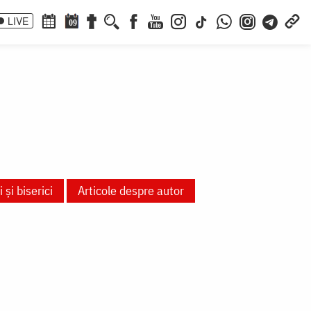
LIVE
09
 și biserici
Articole despre autor