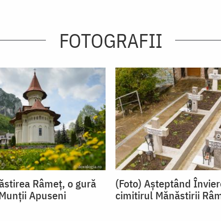
FOTOGRAFII
ăstirea Râmeț, o gură
(Foto) Așteptând Învier
 Munții Apuseni
cimitirul Mănăstirii Râ