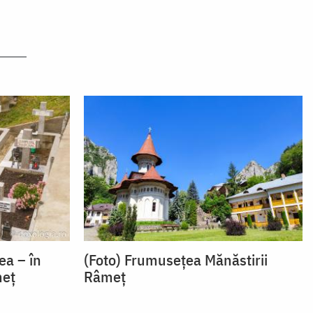
ea – în
(Foto) Frumusețea Mănăstirii
meț
Râmeț