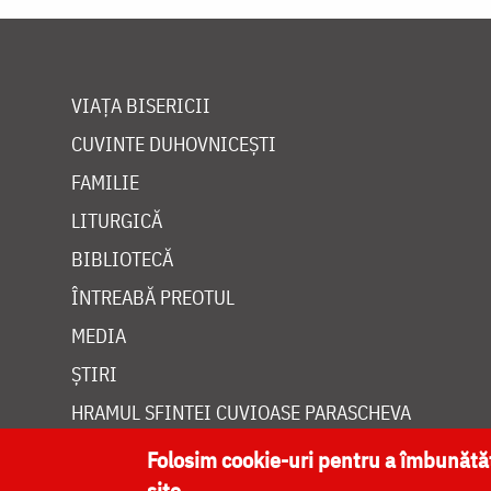
VIAȚA BISERICII
CUVINTE DUHOVNICEȘTI
FAMILIE
LITURGICĂ
BIBLIOTECĂ
ÎNTREABĂ PREOTUL
MEDIA
ȘTIRI
HRAMUL SFINTEI CUVIOASE PARASCHEVA
Folosim cookie-uri pentru a îmbunăt
site.