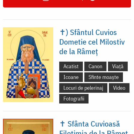
✝) Sfântul Cuvios
Dometie cel Milostiv
de la Râmeț
Acatist
Canon
Viață
Icoane
Sfinte moaște
Locuri de pelerinaj
Video
Fotografii
✝ Sfânta Cuvioasă
Filotimia de la Râmeț,