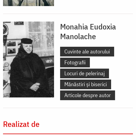
Monahia Eudoxia
Manolache
Cuvinte ale autorului
Fotografii
Locuri de pelerinaj
Mănăstiri și biserici
Articole despre autor
Realizat de