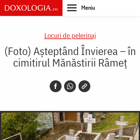
Skip
Meniu
to
main
Main
content
navigation
Locuri de pelerinaj
(Foto) Așteptând Învierea – în
cimitirul Mănăstirii Râmeț