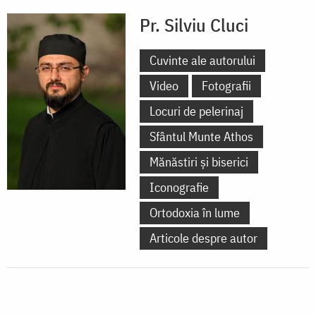
Pr. Silviu Cluci
Cuvinte ale autorului
Video
Fotografii
Locuri de pelerinaj
Sfântul Munte Athos
Mănăstiri și biserici
Iconografie
Ortodoxia în lume
Articole despre autor