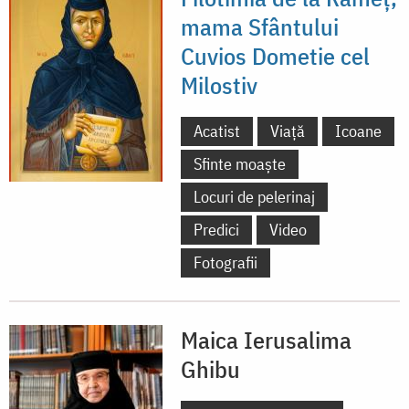
mama Sfântului
Cuvios Dometie cel
Milostiv
Acatist
Viață
Icoane
Sfinte moaște
Locuri de pelerinaj
Predici
Video
Fotografii
Maica Ierusalima
Ghibu