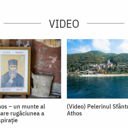
VIDEO
hos – un munte al
(Video) Pelerinul Sfânt
 care rugăciunea a
Athos
piraţie