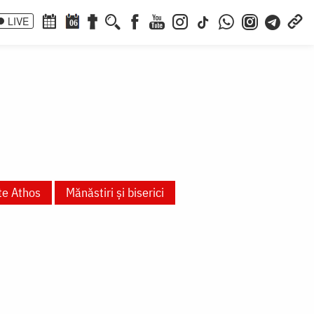
LIVE
06
te Athos
Mănăstiri și biserici