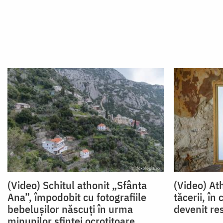
(Video) Schitul athonit „Sfânta
(Video) At
Ana”, împodobit cu fotografiile
tăcerii, în
bebelușilor născuți în urma
devenit res
minunilor sfintei ocrotitoare