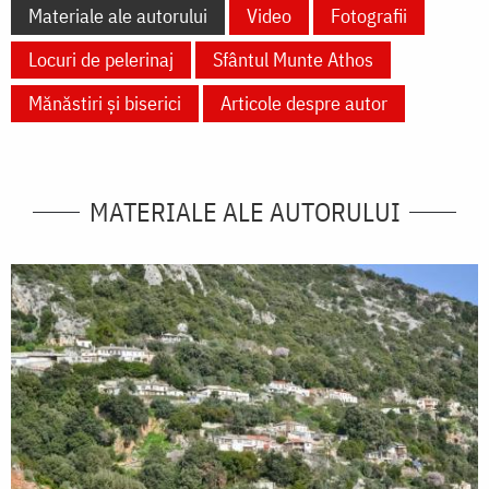
Materiale ale autorului
Video
Fotografii
Locuri de pelerinaj
Sfântul Munte Athos
Mănăstiri și biserici
Articole despre autor
MATERIALE ALE AUTORULUI