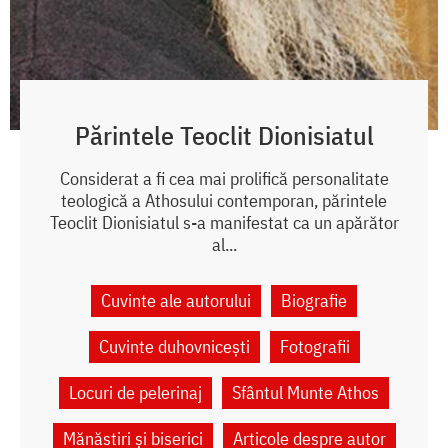
Părintele Teoclit Dionisiatul
Considerat a fi cea mai prolifică personalitate
teologică a Athosului contemporan, părintele
Teoclit Dionisiatul s-a manifestat ca un apărător
al...
Cuvinte ale autorului
Biografie
Cuvinte duhovnicești
Fotografii
Locuri de pelerinaj
Sfântul Munte Athos
Mănăstiri și biserici
Articole despre autor