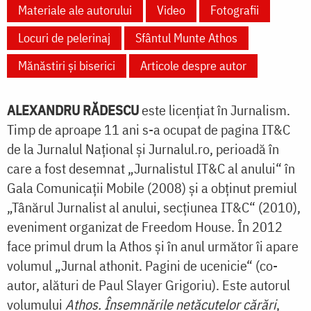
Materiale ale autorului
Video
Fotografii
Locuri de pelerinaj
Sfântul Munte Athos
Mănăstiri și biserici
Articole despre autor
ALEXANDRU RĂDESCU
este licenţiat în Jurnalism.
Timp de aproape 11 ani s-a ocupat de pagina IT&C
de la Jurnalul Naţional şi Jurnalul.ro, perioadă în
care a fost desemnat „Jurnalistul IT&C al anului“ în
Gala Comunicaţii Mobile (2008) şi a obţinut premiul
„Tânărul Jurnalist al anului, secţiunea IT&C“ (2010),
eveniment organizat de Freedom House. În 2012
face primul drum la Athos şi în anul următor îi apare
volumul „Jurnal athonit. Pagini de ucenicie“ (co-
autor, alături de Paul Slayer Grigoriu). Este autorul
volumului
Athos. Însemnările netăcutelor cărări
,