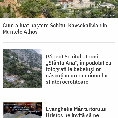
Cum a luat naștere Schitul Kavsokalivia din
Muntele Athos
(Video) Schitul athonit
„Sfânta Ana”, împodobit cu
fotografiile bebelușilor
născuți în urma minunilor
sfintei ocrotitoare
Evanghelia Mântuitorului
Hristos ne invită să ne