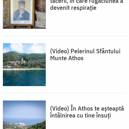
tăcerii, în care rugăciunea a
devenit respiraţie
(Video) Pelerinul Sfântului
Munte Athos
(Video) În Athos te așteaptă
întâlnirea cu tine însuți