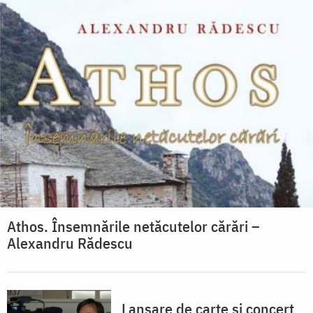
Athos. Însemnările netăcutelor cărări –
Alexandru Rădescu
Lansare de carte și concert