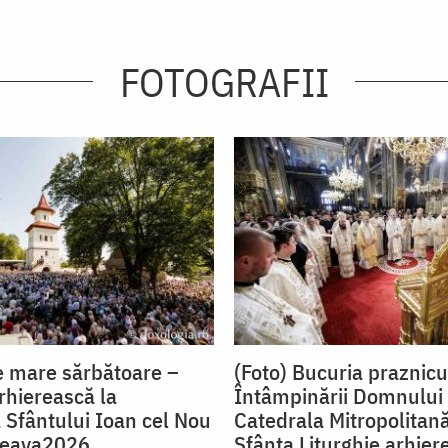
FOTOGRAFII
de mare sărbătoare –
(Foto) Bucuria praznicu
rhierească la
Întâmpinării Domnului 
 Sfântului Ioan cel Nou
Catedrala Mitropolitană
eava2026
Sfânta Liturghie arhiere