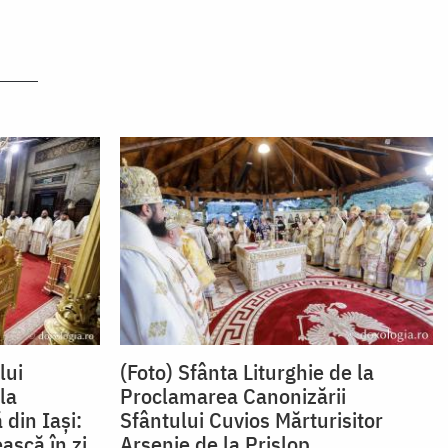
lui
(Foto) Sfânta Liturghie de la
la
Proclamarea Canonizării
 din Iași:
Sfântului Cuvios Mărturisitor
ască în zi
Arsenie de la Prislop