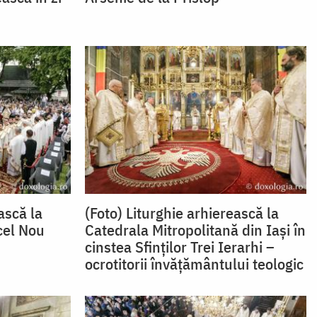
ască la
(Foto) Liturghie arhierească la
cel Nou
Catedrala Mitropolitană din Iași în
cinstea Sfinților Trei Ierarhi –
ocrotitorii învățământului teologic