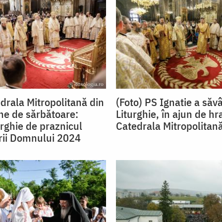
edrala Mitropolitană din
(Foto) PS Ignatie a săvâ
ine de sărbătoare:
Liturghie, în ajun de hr
urghie de praznicul
Catedrala Mitropolitană
rii Domnului 2024