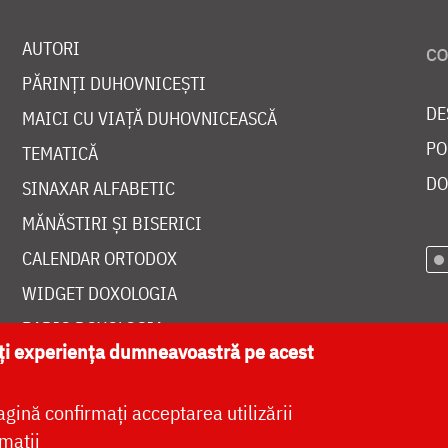
AUTORI
PĂRINȚI DUHOVNICEȘTI
DE
MAICI CU VIAȚĂ DUHOVNICEASCĂ
PO
TEMATICĂ
DO
SINAXAR ALFABETIC
MĂNĂSTIRI ȘI BISERICI
CALENDAR ORTODOX
WIDGET DOXOLOGIA
RADIO DOXOLOGIA
ăți experiența dumneavoastră pe acest
agină confirmați acceptarea utilizării
mații