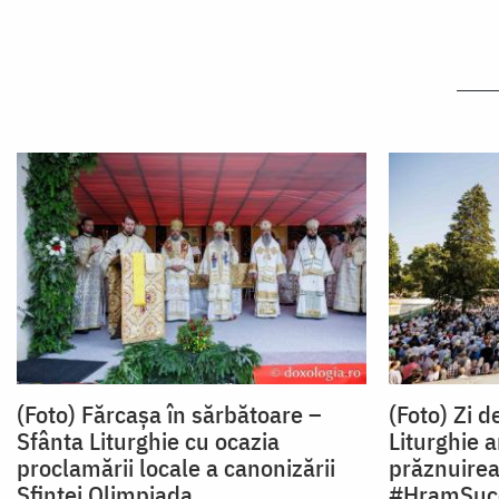
(Foto) Fărcașa în sărbătoare –
(Foto) Zi 
Sfânta Liturghie cu ocazia
Liturghie a
proclamării locale a canonizării
prăznuirea
Sfintei Olimpiada
#HramSuc