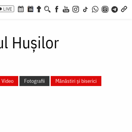
LIVE
06
ul Hușilor
Video
Fotografii
Mănăstiri și biserici