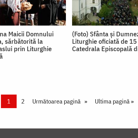
ana Maicii Domnului
(Foto) Sfânta şi Dumne
, sărbătorită la
Liturghie oficiată de 15 
slui prin Liturghie
Catedrala Episcopală d
ă
Current page
1
Page
2
Next page
Următoarea pagină
Last page
Ultima pagină »