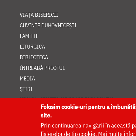
VIAȚA BISERICII
CUVINTE DUHOVNICEȘTI
FAMILIE
LITURGICĂ
BIBLIOTECĂ
ÎNTREABĂ PREOTUL
MEDIA
ȘTIRI
HRAMUL SFINTEI CUVIOASE PARASCHEVA
Folosim cookie-uri pentru a îmbunăt
site.
Prin continuarea navigării în această p
fișierelor de tip cookie.
Mai multe infor