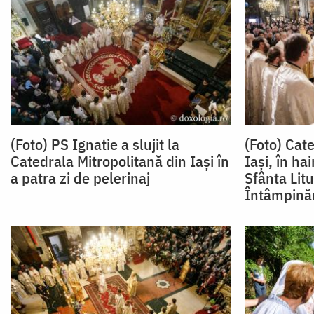
(Foto) PS Ignatie a slujit la
(Foto) Cat
Catedrala Mitropolitană din Iași în
Iași, în ha
a patra zi de pelerinaj
Sfânta Lit
Întâmpină