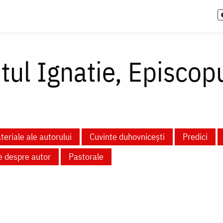
itul Ignatie, Episcop
teriale ale autorului
Cuvinte duhovnicești
Predici
e despre autor
Pastorale