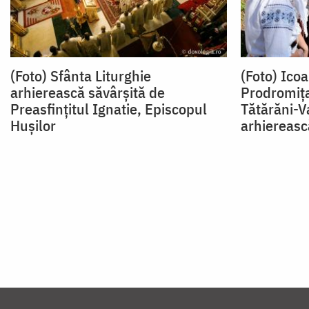
(Foto) Sfânta Liturghie
(Foto) Ico
arhierească săvârșită de
Prodromița
Preasfințitul Ignatie, Episcopul
Tătărăni-Va
Hușilor
arhiereasc
Paginare