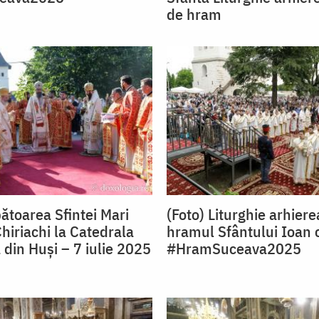
de hram
ătoarea Sfintei Mari
(Foto) Liturghie arhiere
hiriachi la Catedrala
hramul Sfântului Ioan 
 din Huși – 7 iulie 2025
#HramSuceava2025