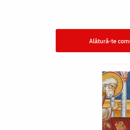
Alătură-te comu