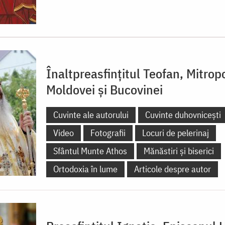
Înaltpreasfințitul Teofan, Mitropo
Moldovei și Bucovinei
Cuvinte ale autorului
Cuvinte duhovnicești
Video
Fotografii
Locuri de pelerinaj
Sfântul Munte Athos
Mănăstiri și biserici
Ortodoxia în lume
Articole despre autor