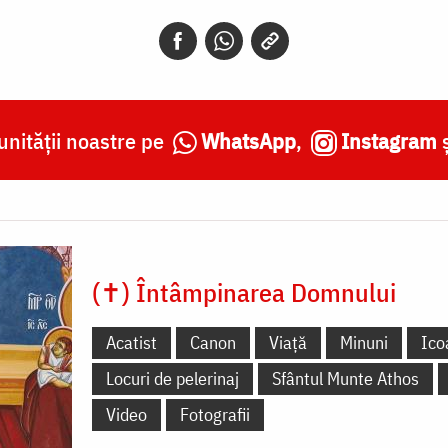
nității noastre pe
WhatsApp
,
Instagram
(✝) Întâmpinarea Domnului
Acatist
Canon
Viață
Minuni
Ico
Locuri de pelerinaj
Sfântul Munte Athos
Video
Fotografii