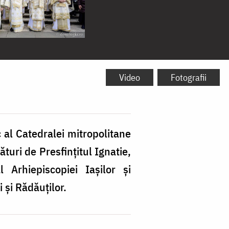
Video
Fotografii
 al Catedralei mitropolitane
ături de Presfințitul Ignatie,
l Arhiepiscopiei Iașilor și
 și Rădăuților.