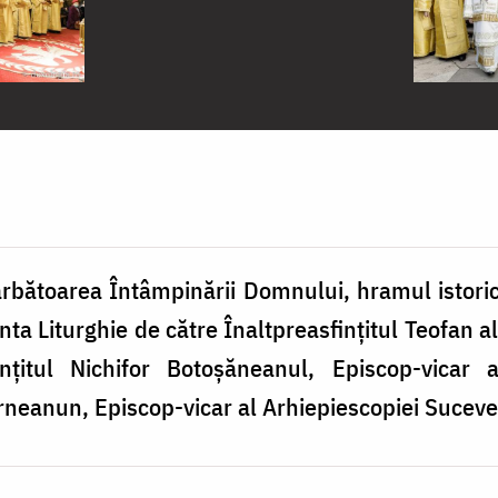
ărbătoarea Întâmpinării Domnului, hramul istoric
ânta Liturghie de către Înaltpreasfințitul Teofan al
nțitul Nichifor Botoșăneanul, Episcop-vicar a
neanun, Episcop-vicar al Arhiepiescopiei Sucevei