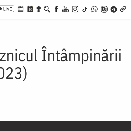
LIVE
06
aznicul Întâmpinării
2023)