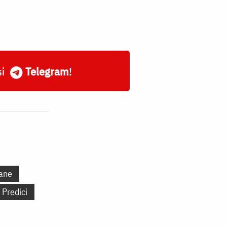
și
Telegram
!
ane
Predici