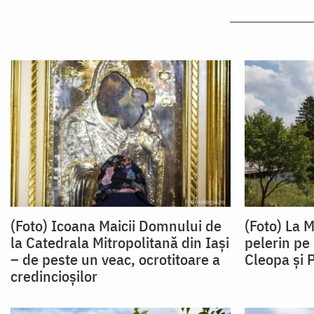
(Foto) Icoana Maicii Domnului de
(Foto) La 
la Catedrala Mitropolitană din Iași
pelerin pe 
– de peste un veac, ocrotitoare a
Cleopa și P
credincioșilor