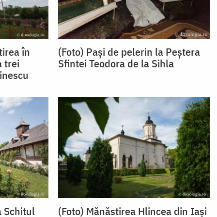
irea în
(Foto) Pași de pelerin la Peştera
 trei
Sfintei Teodora de la Sihla
minescu
a Schitul
(Foto) Mănăstirea Hlincea din Iași