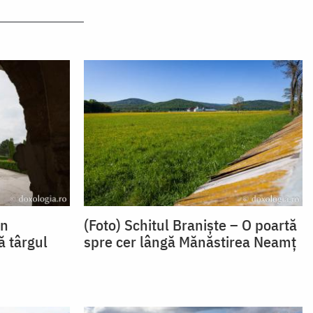
in
(Foto) Schitul Braniște – O poartă
ă târgul
spre cer lângă Mănăstirea Neamț