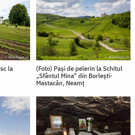
sc la
(Foto) Pași de pelerin la Schitul
„Sfântul Mina” din Borlești-
Mastacăn, Neamț