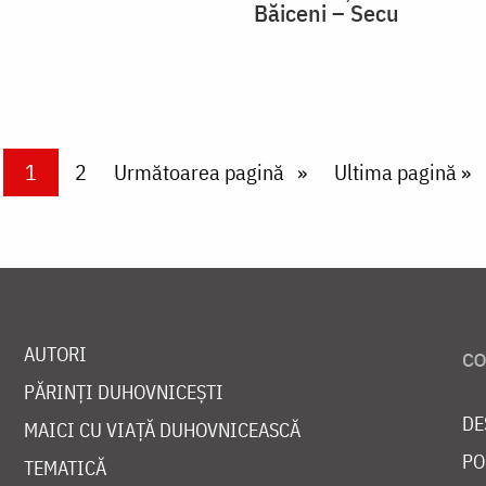
Băiceni – Secu
Current page
1
Page
2
Next page
Următoarea pagină
Last page
Ultima pagină »
AUTORI
PĂRINȚI DUHOVNICEȘTI
DE
MAICI CU VIAȚĂ DUHOVNICEASCĂ
PO
TEMATICĂ