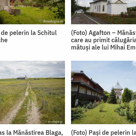
 de pelerin la Schitul
(Foto) Agafton – Mănăst
che
care au primit călugăria
mătuși ale lui Mihai E
as la Mănăstirea Blaga,
(Foto) Pași de pelerin l