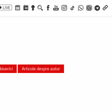
LIVE
08
biserici
Articole despre autor