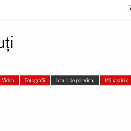
uți
Video
Fotografii
Locuri de pelerinaj
Mănăstiri și 