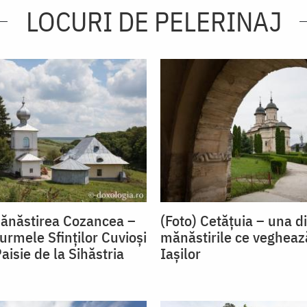
LOCURI DE PELERINAJ
Mănăstirea Cozancea –
(Foto) Cetățuia – una d
urmele Sfinților Cuvioși
mănăstirile ce vegheaz
aisie de la Sihăstria
Iașilor