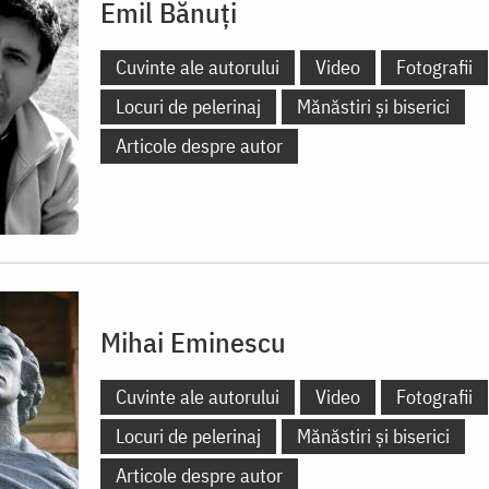
Emil Bănuți
Cuvinte ale autorului
Video
Fotografii
Locuri de pelerinaj
Mănăstiri și biserici
Articole despre autor
Mihai Eminescu
Cuvinte ale autorului
Video
Fotografii
Locuri de pelerinaj
Mănăstiri și biserici
Articole despre autor