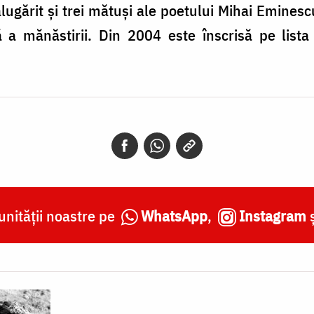
lugărit și trei mătuși ale poetului Mihai Eminesc
ță a mănăstirii. Din 2004 este înscrisă pe list
nității noastre pe
WhatsApp
,
Instagram