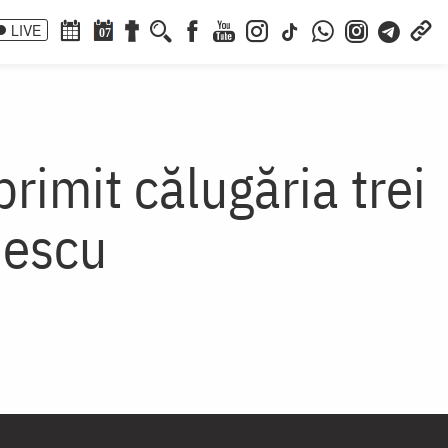
LIVE
07
rimit călugăria trei
nescu