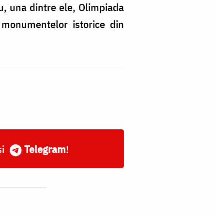
u, una dintre ele, Olimpiada
a monumentelor istorice din
și
Telegram
!