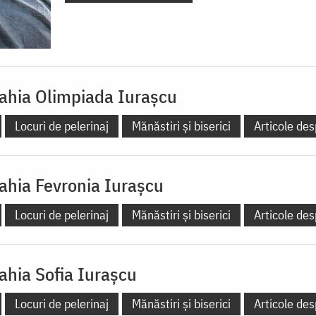
hia Olimpiada Iuraşcu
Locuri de pelerinaj
Mănăstiri și biserici
Articole des
hia Fevronia Iuraşcu
Locuri de pelerinaj
Mănăstiri și biserici
Articole des
hia Sofia Iuraşcu
Locuri de pelerinaj
Mănăstiri și biserici
Articole des