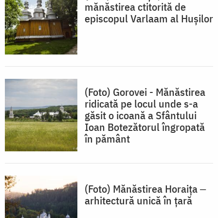
mănăstirea ctitorită de
episcopul Varlaam al Huşilor
(Foto) Gorovei - Mănăstirea
ridicată pe locul unde s-a
găsit o icoană a Sfântului
Ioan Botezătorul îngropată
în pământ
(Foto) Mănăstirea Horaița ‒
arhitectură unică în țară