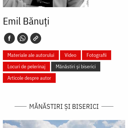
Emil Bănuți
Materiale ale autorului
Video
Fotografii
Locuri de pelerinaj
Mănăstiri și biserici
Articole despre autor
MĂNĂSTIRI ȘI BISERICI