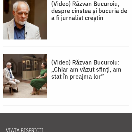
(Video) Răzvan Bucuroiu,
despre cinstea și bucuria de
a fi jurnalist creștin
(Video) Răzvan Bucuroiu:
„Chiar am văzut sfinți, am
stat în preajma lor”
VIAȚA BISERICII