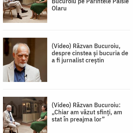
Bucuroiu pe Părintele Paisie
Olaru
(Video) Răzvan Bucuroiu,
despre cinstea și bucuria de
a fi jurnalist creștin
(Video) Răzvan Bucuroiu:
„Chiar am văzut sfinți, am
stat în preajma lor”