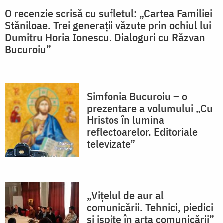
O recenzie scrisă cu sufletul: „Cartea Familiei
Stăniloae. Trei generații văzute prin ochiul lui
Dumitru Horia Ionescu. Dialoguri cu Răzvan
Bucuroiu”
Simfonia Bucuroiu – o
prezentare a volumului „Cu
Hristos în lumina
reflectoarelor. Editoriale
televizate”
„Viţelul de aur al
comunicării. Tehnici, piedici
şi ispite în arta comunicării”