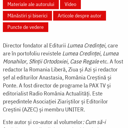
Materiale ale autorului
Video
Mănăstiri și biserici
Articole despre autor
Puncte de vedere
Director fondator al Editurii
Lumea Credinței
, care
are în portofoliu revistele
Lumea Credinței
,
Lumea
Monahilor
,
Sfinții Ortodoxiei
,
Case Regale
etc. A fost
redactor la Romania Liberă, Ziua și Azi și redactor
șef al editurilor Anastasia, România Creștină și
Ponte. A fost director de programe la PAX TV și
editorialist Radio România Actualități. Este
președintele Asociației Ziariștilor și Editorilor
Creștini (AZEC) și membru UNITER.
Este autor și co-autor al volumelor
: Cum să-i