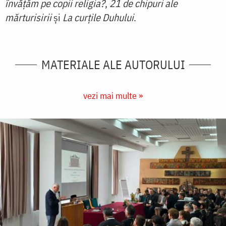
învățăm pe copii religia?
,
21 de chipuri ale
mărturisirii
și
La curțile Duhului
.
MATERIALE ALE AUTORULUI
vezi mai multe »