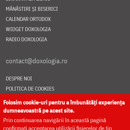
MĂNĂSTIRI ȘI BISERICI
CALENDAR ORTODOX
WIDGET DOXOLOGIA
RADIO DOXOLOGIA
DESPRE NOI
POLITICA DE COOKIES
DONEAZĂ ONLINE PENTRU CATEDRALA NAȚIONALĂ
Folosim cookie-uri pentru a îmbunătăți experiența
dumneavoastră pe acest site.
Prin continuarea navigării în această pagină
LIVE
confirmați acceptarea utilizării fișierelor de tip