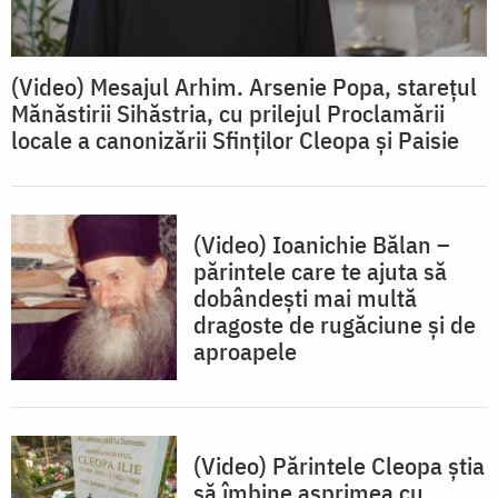
(Video) Mesajul Arhim. Arsenie Popa, starețul
Mănăstirii Sihăstria, cu prilejul Proclamării
locale a canonizării Sfinților Cleopa și Paisie
(Video) Ioanichie Bălan –
părintele care te ajuta să
dobândești mai multă
dragoste de rugăciune și de
aproapele
(Video) Părintele Cleopa știa
să îmbine asprimea cu