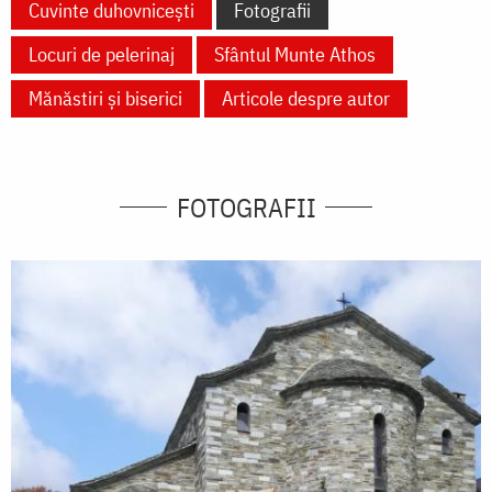
Cuvinte duhovnicești
Fotografii
Locuri de pelerinaj
Sfântul Munte Athos
Mănăstiri și biserici
Articole despre autor
FOTOGRAFII