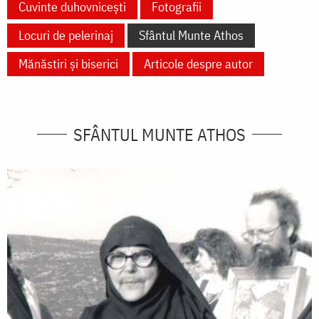
Cuvinte duhovnicești
Fotografii
Locuri de pelerinaj
Sfântul Munte Athos
Mănăstiri și biserici
Articole despre autor
SFÂNTUL MUNTE ATHOS