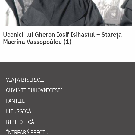
Ucenicii lui Gheron Iosif Isihastul – Stareţa
Macrina Vassopoúlou (1)
VIAȚA BISERICII
CUVINTE DUHOVNICEȘTI
FAMILIE
LITURGICĂ
BIBLIOTECĂ
ÎNTREABĂ PREOTUL