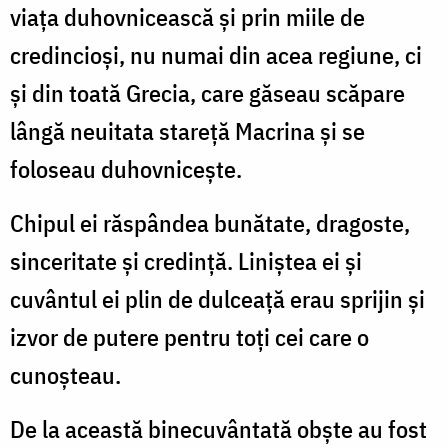
viaţa duhovnicească şi prin miile de
credincioşi, nu numai din acea regiune, ci
şi din toată Grecia, care găseau scăpare
lângă neuitata stareţă Macrina şi se
foloseau duhovniceşte.
Chipul ei răspândea bunătate, dragoste,
sinceritate şi cre­dinţă. Liniştea ei şi
cuvântul ei plin de dulceaţă erau sprijin şi
izvor de putere pentru toţi cei care o
cunoşteau.
De la această binecuvântată obşte au fost