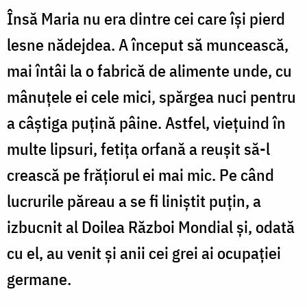
Însă Maria nu era dintre cei care îşi pierd
lesne nădejdea. A început să muncească,
mai întâi la o fabrică de alimente unde, cu
mânuţele ei cele mici, spărgea nuci pentru
a câştiga puţină pâine. Astfel, vieţuind în
multe lipsuri, fetiţa orfană a reuşit să-l
crească pe frăţiorul ei mai mic. Pe când
lucrurile păreau a se fi liniştit puţin, a
izbucnit al Doilea Război Mondial şi, odată
cu el, au venit şi anii cei grei ai ocupaţiei
germane.