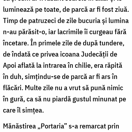
luminează pe toate, de parcă ar fi fost ziuă.
Timp de patruzeci de zile bucuria şi lumina
n-au părăsit-o, iar lacrimile îi curgeau fără
încetare. În primele zile de după tundere,
de îndată ce privea icoana Judecăţii de
Apoi aflată la intrarea în chilie, era răpită
în duh, simţindu-se de parcă ar fi ars în
flăcări. Multe zile nu a vrut să pună nimic
în gură, ca să nu piardă gustul minunat pe
care îl simţea.
Mănăstirea „Portaria” s-a remarcat prin