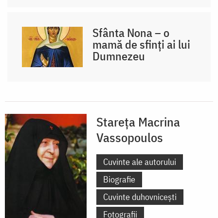
Sfânta Nona – o
mamă de sfinți ai lui
Dumnezeu
Stareța Macrina
Vassopoulos
Cuvinte ale autorului
Biografie
Cuvinte duhovnicești
Fotografii