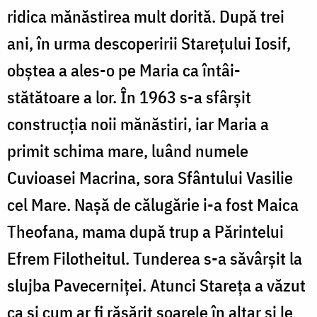
ridica mănăstirea mult dorită. După trei
ani, în urma descoperirii Stareţului Iosif,
obştea a ales-o pe Maria ca întâi-
stătătoare a lor. În 1963 s-a sfârşit
construcţia noii mănăstiri, iar Maria a
primit schima mare, luând numele
Cuvioasei Macrina, sora Sfântului Vasilie
cel Mare. Naşă de călugărie i-a fost Maica
Theofana, mama după trup a Părintelui
Efrem Filotheitul. Tunderea s-a săvârşit la
slujba Pavecerniţei. Atunci Stareţa a văzut
ca şi cum ar fi răsărit soarele în altar şi le