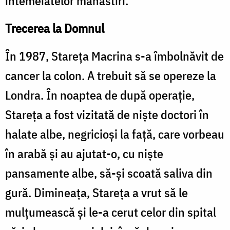
întemeiatelor mănăstiri.
Trecerea la Domnul
În 1987, Stareţa Macrina s-a îmbolnăvit de
cancer la colon. A trebuit să se opereze la
Londra. În noaptea de după operaţie,
Stareţa a fost vizitată de nişte doctori în
halate albe, negricioşi la faţă, care vorbeau
în arabă şi au ajutat-o, cu nişte
pansamente albe, să-şi scoată saliva din
gură. Dimineaţa, Stareţa a vrut să le
mulţumească şi le-a cerut celor din spital