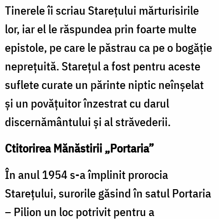
Tinerele îi scriau Stareţului mărturisirile
lor, iar el le răspundea prin foarte multe
epistole, pe care le păstrau ca pe o bogăţie
nepreţuită. Stareţul a fost pentru aceste
suflete curate un părinte niptic neînşelat
şi un povăţuitor înzestrat cu darul
discernământului şi al străvederii.
Ctitorirea Mănăstirii „Portaria”
În anul 1954 s-a împlinit prorocia
Stareţului, surorile găsind în satul Portaria
– Pilion un loc potrivit pentru a