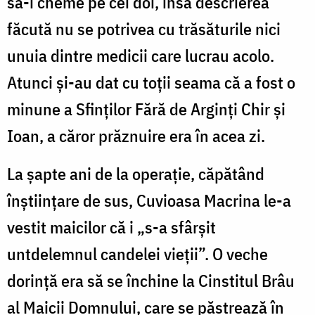
să-i cheme pe cei doi, însă descrierea
făcută nu se potrivea cu trăsătu­rile nici
unuia dintre medicii care lucrau acolo.
Atunci şi-au dat cu toţii seama că a fost o
minune a Sfinţilor Fără de Arginţi Chir şi
Ioan, a căror prăznuire era în acea zi.
La şapte ani de la operaţie, căpătând
înştiinţare de sus, Cuvioasa Macrina le-a
vestit maicilor că i „s-a sfârşit
untdelemnul candelei vieţii”. O veche
dorinţă era să se închine la Cinstitul Brâu
al Maicii Domnului, care se păstrează în