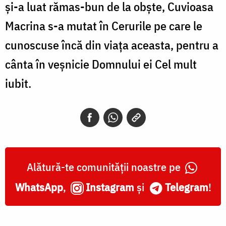
şi-a luat rămas-bun de la obşte, Cuvioasa
Macrina s-a mutat în Cerurile pe care le
cunoscuse încă din viaţa aceasta, pentru a
cânta în veşnicie Domnului ei Cel mult
iubit.
Alătură-te comunității noastre pe
WhatsApp
,
Instagram
și
Telegram
!