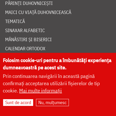
PĂRINȚI DUHOVNICEȘTI
MAICI CU VIAȚĂ DUHOVNICEASCĂ
TEMATICĂ
SINAXAR ALFABETIC
MĂNĂSTIRI ȘI BISERICI
CALENDAR ORTODOX
WIDGET DOXOLOGIA
Folosim cookie-uri pentru a îmbunătăți experiența
RADIO DOXOLOGIA
dumneavoastră pe acest site.
Prin continuarea navigării în această pagină
confirmați acceptarea utilizării fișierelor de tip
cookie.
Mai multe informații
DESPRE NOI
Sunt de acord
Nu, mulțumesc
POLITICA DE COOKIES