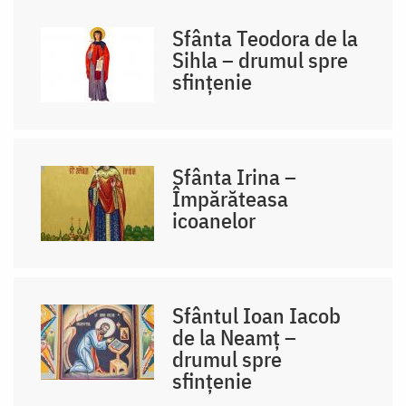
Sfânta Teodora de la
Sihla – drumul spre
sfințenie
Sfânta Irina –
Împărăteasa
icoanelor
Sfântul Ioan Iacob
de la Neamț –
drumul spre
sfințenie