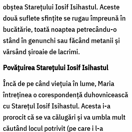
obştea Stareţului Iosif Isihastul. Aceste
două suflete sfinţite se rugau împreună în
bucătărie, toată noaptea petrecându-o
stând în genunchi sau făcând metanii şi
vărsând şiroaie de lacrimi.
Povățuirea Starețului Iosif Isihastul
Încă de pe când vieţuia în lume, Maria
întreţinea o corespondenţă duhovnicească
cu Stareţul Iosif Isihastul. Acesta i-a
prorocit că se va călugări şi va umbla mult
căutând locul potrivit (pe care i l-a