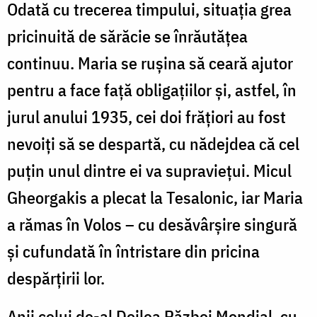
Odată cu trecerea timpului, situaţia grea
pricinuită de sărăcie se înrăutăţea
continuu. Maria se ruşina să ceară ajutor
pentru a face faţă obligaţiilor şi, astfel, în
jurul anului 1935, cei doi frăţiori au fost
nevoiţi să se despartă, cu nădejdea că cel
puţin unul dintre ei va supravieţui. Micul
Gheorgakis a plecat la Tesalonic, iar Maria
a rămas în Volos – cu desăvârşire singură
şi cufundată în întristare din pricina
despărţirii lor.
Anii celui de-al Doilea Război Mondial, cu