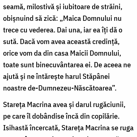
seamă, milostivă şi iubitoare de străini,
obişnuind să zică: „Maica Domnului nu
trece cu vederea. Dai una, iar ea îţi dă o
sută. Dacă vom avea această credinţă,
orice vom da din casa Maicii Domnului,
toate sunt binecuvântarea ei. De aceea ne
ajută şi ne întăreşte harul Stăpânei
noastre de-Dumnezeu-Născătoarea”.
Stareţa Macrina avea şi darul rugăciunii,
pe care îl dobândise încă din copilărie.
Isihastă încercată, Stareţa Macrina se ruga