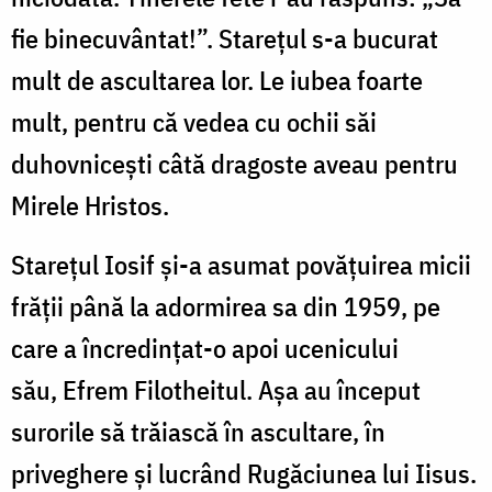
fie binecuvântat!”. Stareţul s-a bucurat
mult de ascultarea lor. Le iubea foarte
mult, pentru că vedea cu ochii săi
duhovniceşti câtă dragoste aveau pentru
Mirele Hristos.
Stareţul Iosif şi-a asumat povăţuirea micii
frăţii până la adormirea sa din 1959, pe
care a încredinţat-o apoi ucenicului
său, Efrem Filotheitul. Aşa au început
surorile să trăiască în ascultare, în
priveghere şi lucrând Rugăciunea lui Iisus.