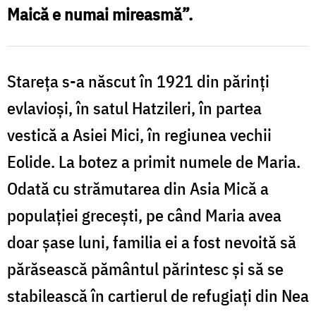
F
Maică e numai mireasmă”.
Stareța s-a născut în 1921 din părinţi
evlavioşi, în satul Hatzileri, în partea
vestică a Asiei Mici, în regiunea vechii
Eolide. La botez a primit numele de Maria.
Odată cu strămutarea din Asia Mică a
populaţiei greceşti, pe când Maria avea
doar şase luni, familia ei a fost nevoită să
părăsească pământul părintesc şi să se
stabilească în cartierul de refugiaţi din Nea