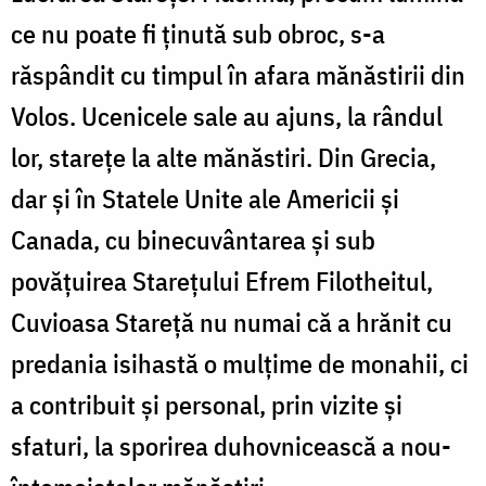
ce nu poate fi ţinută sub obroc, s-a
răspândit cu timpul în afara mănăstirii din
Volos. Ucenicele sale au ajuns, la rândul
lor, stareţe la alte mănăstiri. Din Grecia,
dar şi în Statele Unite ale Americii şi
Canada, cu binecuvântarea şi sub
povățuirea Stareţului Efrem Filotheitul,
Cuvioasa Stareţă nu numai că a hrănit cu
predania isihastă o mulţime de monahii, ci
a contribuit şi personal, prin vizite şi
sfaturi, la sporirea duhovnicească a nou-