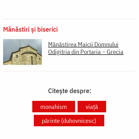
Mănăstiri și biserici
Mănăstirea Maicii Domnului
Odigitria din Portaria – Grecia
Citește despre:
monahism
viață
părinte (duhovnicesc)