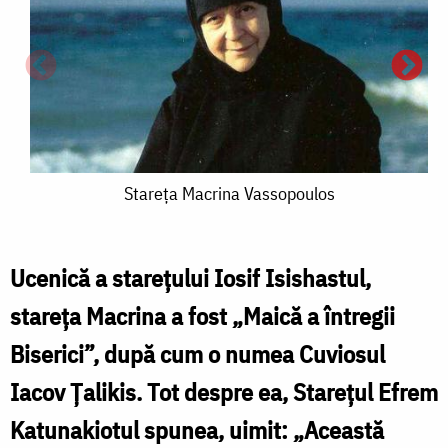
Stareța
Stareța Macrina Vassopoulos
Macrina
Vassopoulos
Ucenică a starețului Iosif Isishastul,
stareța Macrina a fost „Maică a întregii
A
Biserici”, după cum o numea Cuviosul
Iacov Ţalikis. Tot despre ea, Stareţul Efrem
p
Katunakiotul spunea, uimit: „Această