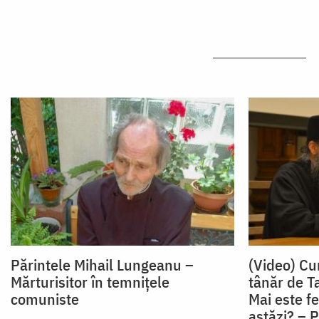
Părintele Mihail Lungeanu –
(Video) Cu
Mărturisitor în temnițele
tânăr de T
comuniste
Mai este fe
astăzi? – 