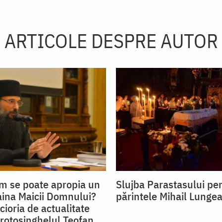
ARTICOLE DESPRE AUTOR
m se poate apropia un
Slujba Parastasului pe
aina Maicii Domnului?
părintele Mihail Lunge
cioria de actualitate
Protosinghelul Teofan