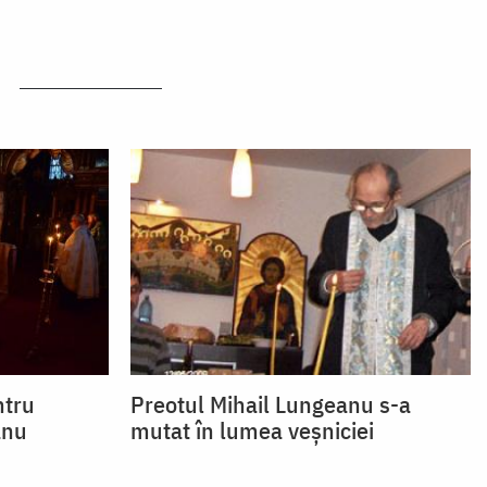
ntru
Preotul Mihail Lungeanu s-a
anu
mutat în lumea veşniciei