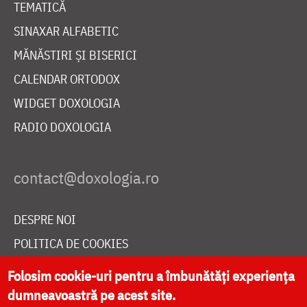
TEMATICĂ
SINAXAR ALFABETIC
MĂNĂSTIRI ȘI BISERICI
CALENDAR ORTODOX
WIDGET DOXOLOGIA
RADIO DOXOLOGIA
DESPRE NOI
POLITICA DE COOKIES
DONEAZĂ ONLINE PENTRU CATEDRALA NAȚIONALĂ
Folosim cookie-uri pentru a îmbunătăți experiența
dumneavoastră pe acest site.