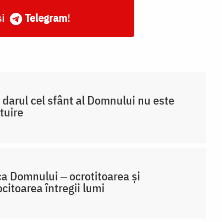
și
Telegram
!
 darul cel sfânt al Domnului nu este
tuire
a Domnului ‒ ocrotitoarea și
ocitoarea întregii lumi