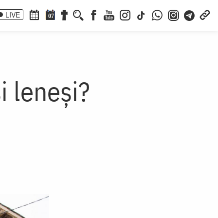
LIVE
07
i leneși?