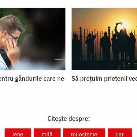
entru gândurile care ne
Să prețuim prietenii ve
Citește despre:
lene
milă
milostenie
dar