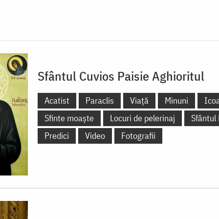
Sfântul Cuvios Paisie Aghioritul
Acatist
Paraclis
Viață
Minuni
Ico
Sfinte moaște
Locuri de pelerinaj
Sfântul
Predici
Video
Fotografii