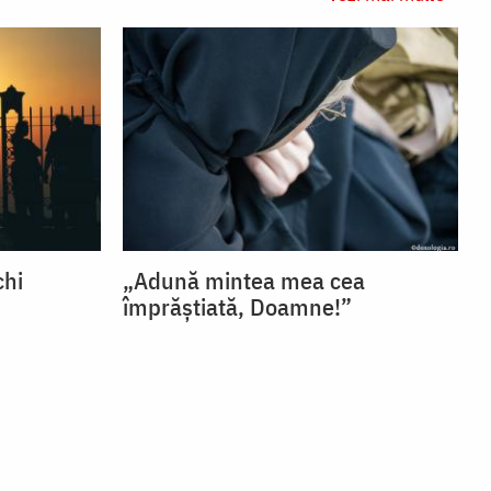
chi
„Adună mintea mea cea
împrăștiată, Doamne!”