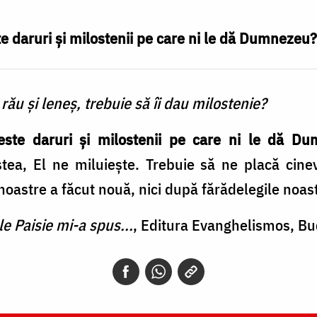
e daruri și milostenii pe care ni le dă Dumnezeu?
rău și leneș, trebuie să îi dau milostenie?
este daruri și milostenii pe care ni le dă D
ea, El ne miluiește. Trebuie să ne placă cin
astre a făcut nouă, nici după fărădelegile noast
e Paisie mi-a spus...
, Editura Evanghelismos, Bu