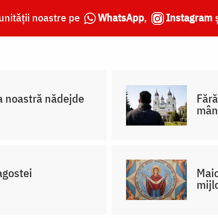
nității noastre pe
WhatsApp
,
Instagram
a noastră nădejde
Fără
mân
agostei
Maic
mijl