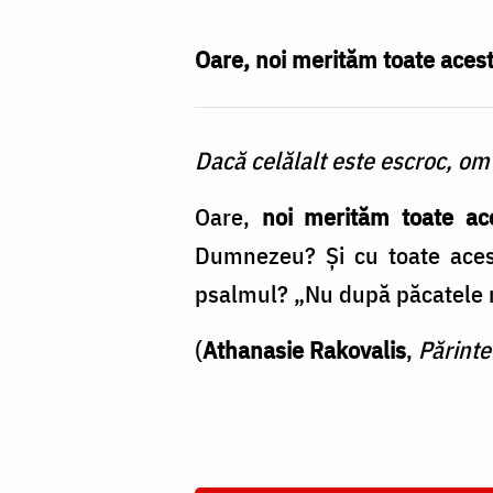
Nechifor
Oare, noi merităm toate acest
Dacă celălalt este escroc, om 
Oare,
noi merităm toate ac
Dumnezeu? Și cu toate acest
psalmul? „Nu după păcatele no
(
Athanasie Rakovalis
,
Părintel