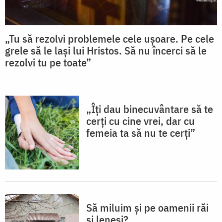
„Tu să rezolvi problemele cele ușoare. Pe cele
grele să le lași lui Hristos. Să nu încerci să le
rezolvi tu pe toate”
„Îți dau binecuvântare să te
cerți cu cine vrei, dar cu
femeia ta să nu te cerți”
Să miluim și pe oamenii răi
și leneși?