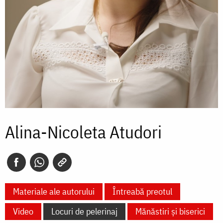
Alina-Nicoleta Atudori
Materiale ale autorului
Întreabă preotul
Video
Locuri de pelerinaj
Mănăstiri și biserici