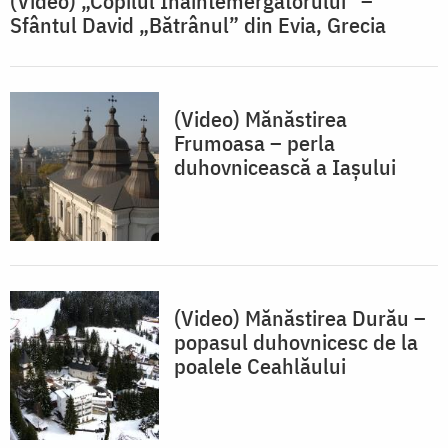
(Video) „Copilul Înaintemergătorului” –
Sfântul David „Bătrânul” din Evia, Grecia
(Video) Mănăstirea
Frumoasa – perla
duhovnicească a Iașului
(Video) Mănăstirea Durău –
popasul duhovnicesc de la
poalele Ceahlăului