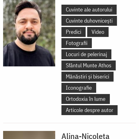
Cuvinte ale autorului
Cuvinte duhovnicești
Predici
Video
Fotografii
Locuri de pelerinaj
Sfântul Munte Athos
Mănăstiri și biserici
Iconografie
Ortodoxia în lume
Articole despre autor
Alina-Nicoleta