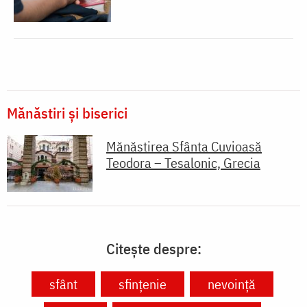
Mănăstiri și biserici
Mănăstirea Sfânta Cuvioasă
Teodora – Tesalonic, Grecia
Citește despre:
sfânt
sfințenie
nevoință