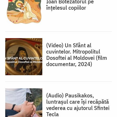
Ioan Botezătorul pe
înțelesul copiilor
(Video) Un Sfânt al
cuvintelor. Mitropolitul
Dosoftei al Moldovei (film
documentar, 2024)
(Audio) Pausikakos,
luntraşul care îşi recăpătă
vederea cu ajutorul Sfintei
Tecla