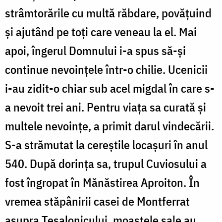
strâmtorările cu multă răbdare, povățuind
și ajutând pe toți care veneau la el. Mai
apoi, îngerul Domnului i-a spus să-și
continue nevoinţele într-o chilie. Ucenicii
i-au zidit-o chiar sub acel migdal în care s-
a nevoit trei ani. Pentru viața sa curată și
multele nevoințe, a primit darul vindecării.
S-a strămutat la cereştile locaşuri în anul
540. După dorinţa sa, trupul Cuviosului a
fost îngropat în Mănăstirea Aproiton. În
vremea stăpânirii casei de Montferrat
asupra Tesalonicului, moaştele sale au