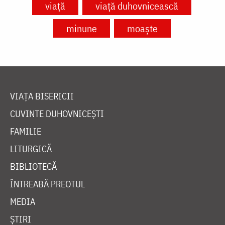
viață
viață duhovnicească
minune
moaște
VIAȚA BISERICII
CUVINTE DUHOVNICEȘTI
FAMILIE
LITURGICĂ
BIBLIOTECĂ
ÎNTREABĂ PREOTUL
MEDIA
ȘTIRI