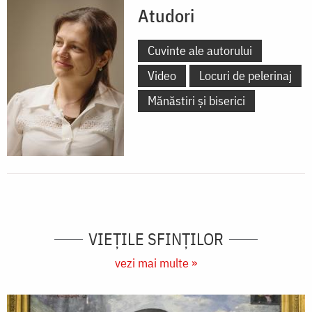
Atudori
Cuvinte ale autorului
Video
Locuri de pelerinaj
Mănăstiri și biserici
VIEŢILE SFINŢILOR
vezi mai multe »