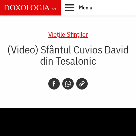
Skip
Meniu
to
main
Main
content
navigation
Vieţile Sfinţilor
(Video) Sfântul Cuvios David
din Tesalonic