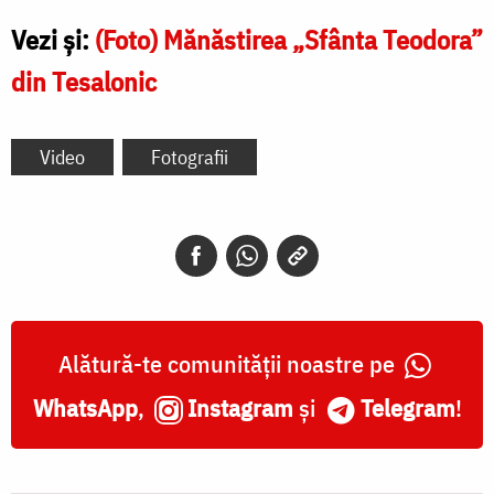
Vezi și:
(Foto) Mănăstirea „Sfânta Teodora”
din Tesalonic
Video
Fotografii
Alătură-te comunității noastre pe
WhatsApp
,
Instagram
și
Telegram
!