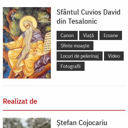
Sfântul Cuvios David
din Tesalonic
Canon
Viață
Icoane
Sfinte moaște
Locuri de pelerinaj
Video
Fotografii
Realizat de
Ștefan Cojocariu