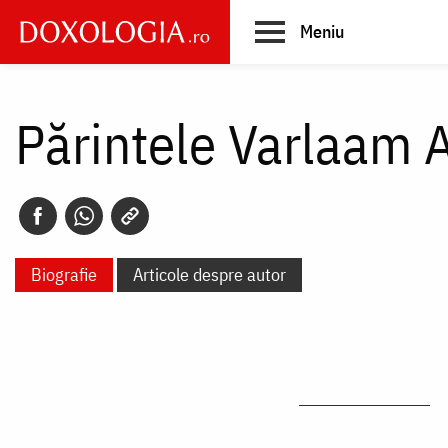
Skip
Meniu
to
main
Main
content
navigation
Părintele Varlaam 
Biografie
Articole despre autor