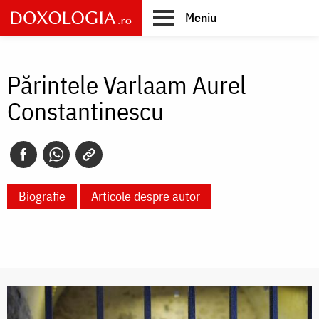
Skip
Meniu
to
main
Main
content
navigation
Părintele Varlaam Aurel
Constantinescu
Biografie
Articole despre autor