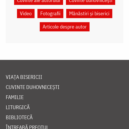
Cuvinte ale autorului
Cuvinte duhovnicești
Video
Fotografii
Mănăstiri și biserici
Articole despre autor
VIAȚA BISERICII
CUVINTE DUHOVNICEȘTI
FAMILIE
LITURGICĂ
BIBLIOTECĂ
ÎNTREABĂ PREOTUL