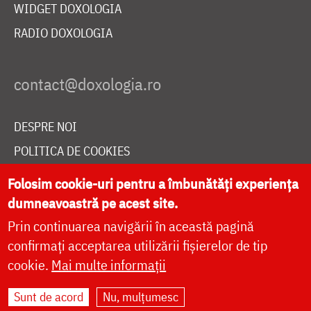
WIDGET DOXOLOGIA
RADIO DOXOLOGIA
DESPRE NOI
POLITICA DE COOKIES
DONEAZĂ ONLINE PENTRU CATEDRALA NAȚIONALĂ
Folosim cookie-uri pentru a îmbunătăți experiența
dumneavoastră pe acest site.
Prin continuarea navigării în această pagină
LIVE
confirmați acceptarea utilizării fișierelor de tip
cookie.
Mai multe informații
Site dezvoltat de
DOXOLOGIA MEDIA
,
Sunt de acord
Nu, mulțumesc