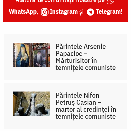
WhatsApp
,
Instagram
și
Telegram
!
Părintele Arsenie
Papacioc –
Mărturisitor în
temnițele comuniste
Părintele Nifon
Petruș Casian –
martor al credinței în
temnițele comuniste