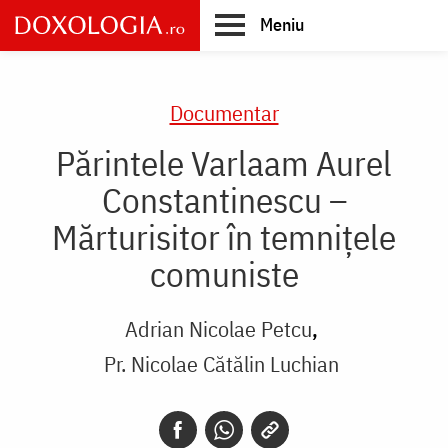
Skip
Meniu
to
main
Main
content
navigation
Documentar
Părintele Varlaam Aurel
Constantinescu –
Mărturisitor în temnițele
comuniste
Adrian Nicolae Petcu
Pr. Nicolae Cătălin Luchian