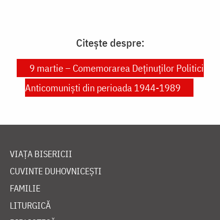
Citește despre:
9 martie – Comemorarea Deținuților Politici
Anticomuniști din perioada 1944-1989
VIAȚA BISERICII
CUVINTE DUHOVNICEȘTI
FAMILIE
LITURGICĂ