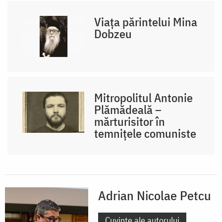
Viața părintelui Mina
Dobzeu
Mitropolitul Antonie
Plămădeală –
mărturisitor în
temnițele comuniste
Adrian Nicolae Petcu
Cuvinte ale autorului