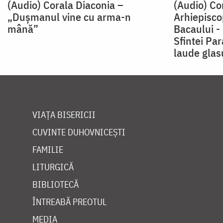
(Audio) Corala Diaconia –
(Audio) Co
„Dușmanul vine cu arma-n
Arhiepisco
mână”
Bacaului -
Sfintei Par
laude glasu
VIAȚA BISERICII
CUVINTE DUHOVNICEȘTI
FAMILIE
LITURGICĂ
BIBLIOTECĂ
ÎNTREABĂ PREOTUL
MEDIA