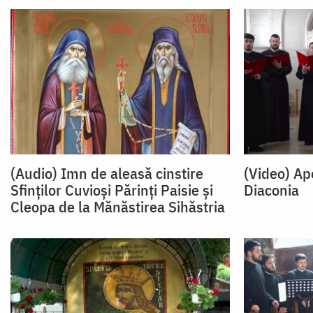
(Audio) Imn de aleasă cinstire
(Video) Ape
Sfinților Cuvioși Părinți Paisie și
Diaconia
Cleopa de la Mănăstirea Sihăstria