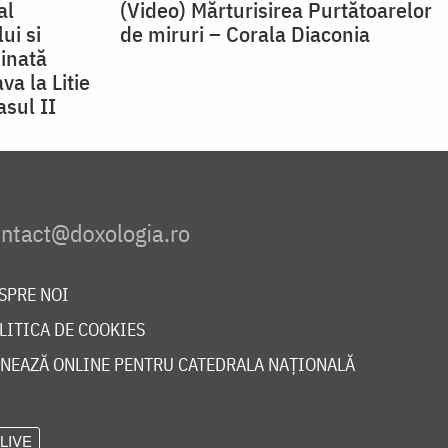
al
(Video) Mărturisirea Purtătoarelor
ui si
de miruri – Corala Diaconia
hinată
va la Litie
asul II
SPRE NOI
LITICA DE COOKIES
NEAZĂ ONLINE PENTRU CATEDRALA NAȚIONALĂ
LIVE