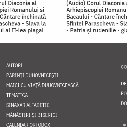
rul Diaconia al
(Audio) Corul Diaconia 
piei Romanului si
Arhiepiscopiei Romanul
 Cântare închinată
Bacaului - Cântare înc
ascheva - Slava la
Sfintei Parascheva - Sla
l al II-lea plagal
- Patria și rudeniile - gl
AUTORI
PĂRINȚI DUHOVNICEȘTI
DE
MAICI CU VIAȚĂ DUHOVNICEASCĂ
PO
TEMATICĂ
DO
SINAXAR ALFABETIC
MĂNĂSTIRI ȘI BISERICI
CALENDAR ORTODOX