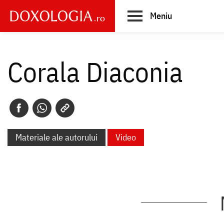
Skip
Meniu
to
main
Main
content
navigation
Corala Diaconia
Materiale ale autorului
Video