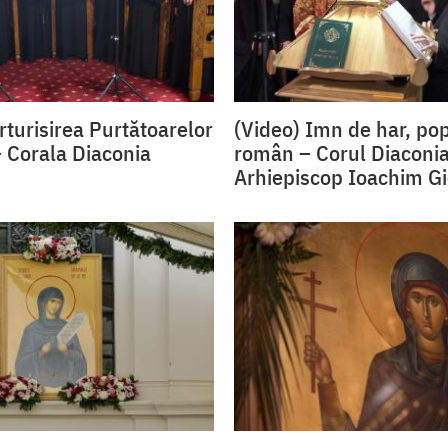
rturisirea Purtătoarelor
(Video) Imn de har, po
– Corala Diaconia
român – Corul Diaconia
Arhiepiscop Ioachim G