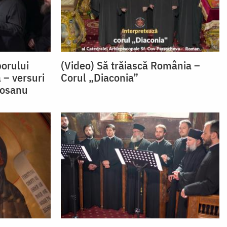
porului
(Video) Să trăiască România –
 – versuri
Corul „Diaconia”
iosanu