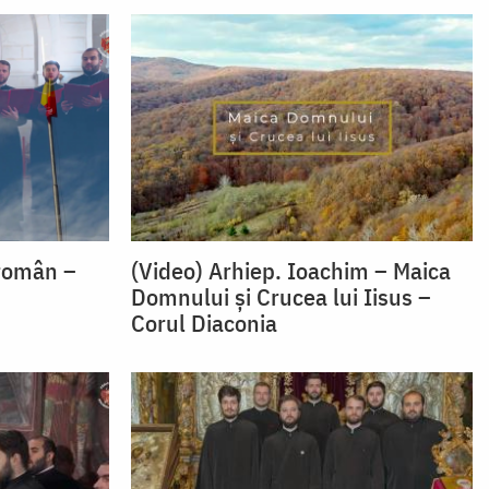
 român –
(Video) Arhiep. Ioachim – Maica
Domnului și Crucea lui Iisus –
Corul Diaconia