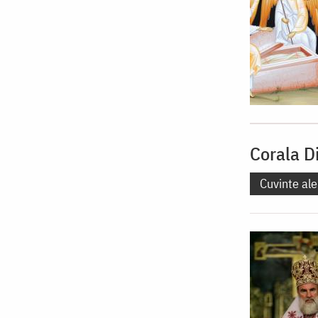
Corala D
Cuvinte ale