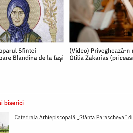
oparul Sfintei
(Video) Priveghează-n 
oare Blandina de la Iași
Otilia Zakarias (pricea
i biserici
Catedrala Arhiepiscopală „Sfânta Parascheva” 