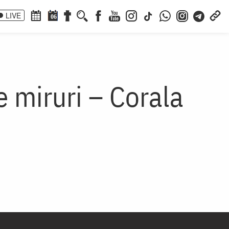
LIVE
06
e miruri – Corala