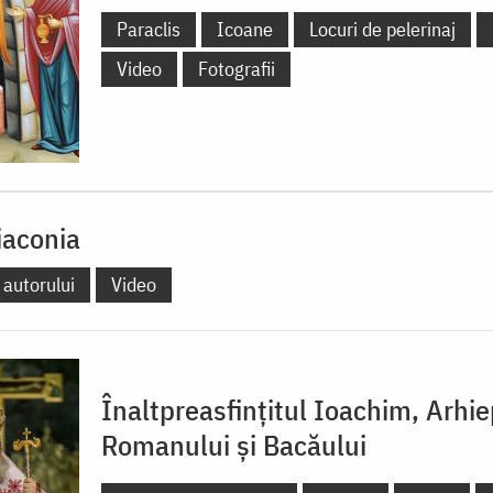
Paraclis
Icoane
Locuri de pelerinaj
Video
Fotografii
iaconia
 autorului
Video
Înaltpreasfințitul Ioachim, Arhi
Romanului și Bacăului