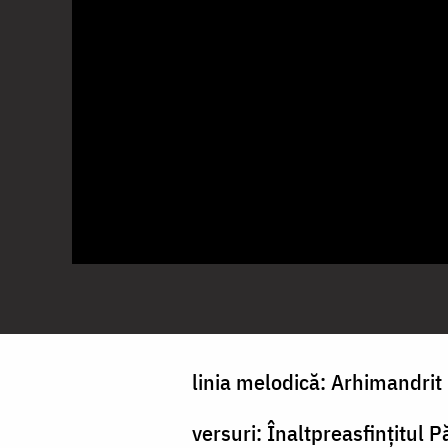
linia melodică: Arhimandri
versuri: Înaltpreasfințitul