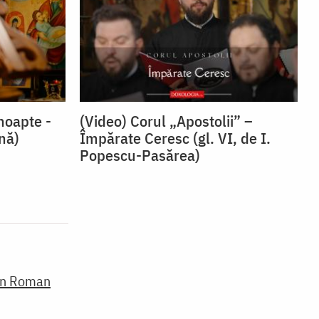
noapte -
(Video) Corul „Apostolii” –
snă)
⁠Împărate Ceresc (gl. VI, de I.
Popescu-Pasărea)
din Roman