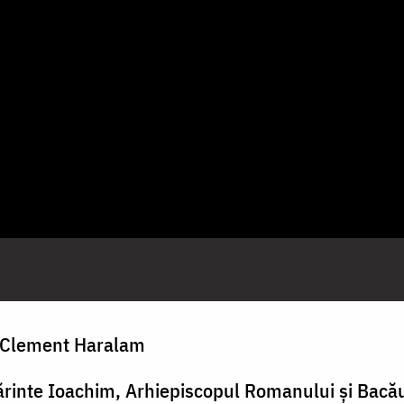
t Clement Haralam
 Părinte Ioachim, Arhiepiscopul Romanului și Bacă