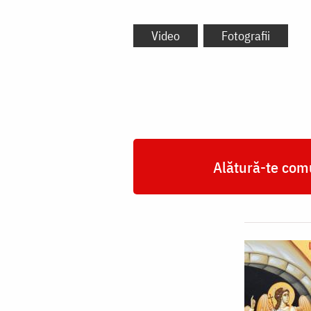
Video
Fotografii
Alătură-te comu