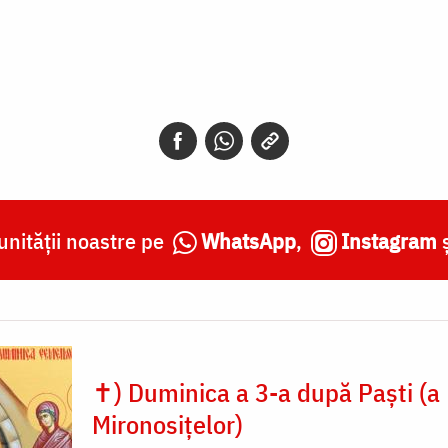
nității noastre pe
WhatsApp
,
Instagram
✝) Duminica a 3-a după Paști (a
Mironosițelor)