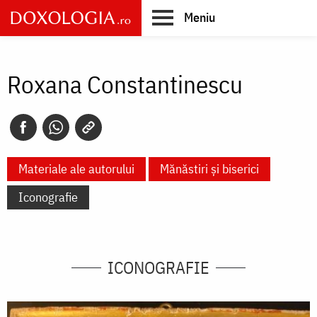
Skip
Meniu
to
main
Main
content
navigation
Roxana Constantinescu
Materiale ale autorului
Mănăstiri și biserici
Iconografie
ICONOGRAFIE