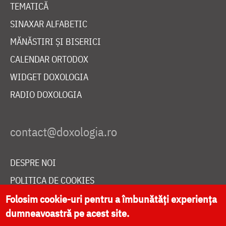
TEMATICĂ
SINAXAR ALFABETIC
MĂNĂSTIRI ȘI BISERICI
CALENDAR ORTODOX
WIDGET DOXOLOGIA
RADIO DOXOLOGIA
DESPRE NOI
POLITICA DE COOKIES
DONEAZĂ ONLINE PENTRU CATEDRALA NAȚIONALĂ
Folosim cookie-uri pentru a îmbunătăți experiența
dumneavoastră pe acest site.