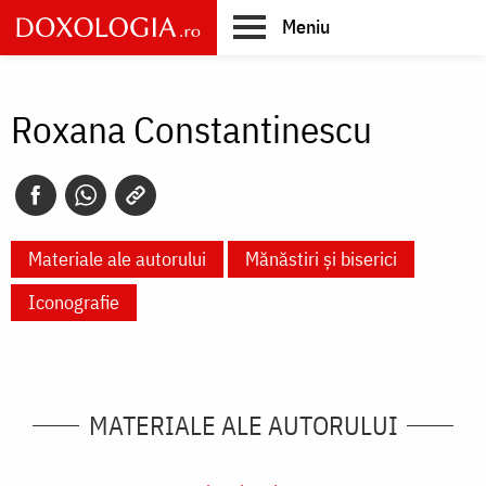
Skip
Meniu
to
main
Main
content
navigation
Roxana Constantinescu
Materiale ale autorului
Mănăstiri și biserici
Iconografie
MATERIALE ALE AUTORULUI