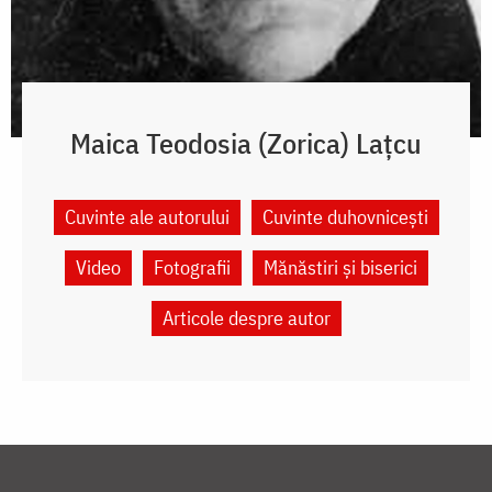
Maica Teodosia (Zorica) Lațcu
Cuvinte ale autorului
Cuvinte duhovnicești
Video
Fotografii
Mănăstiri și biserici
Articole despre autor