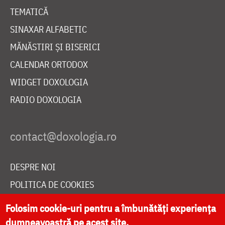
TEMATICĂ
SINAXAR ALFABETIC
MĂNĂSTIRI ȘI BISERICI
CALENDAR ORTODOX
WIDGET DOXOLOGIA
RADIO DOXOLOGIA
DESPRE NOI
POLITICA DE COOKIES
DONEAZĂ ONLINE PENTRU CATEDRALA NAȚIONALĂ
Folosim cookie-uri pentru a îmbunătăți experiența
dumneavoastră pe acest site.