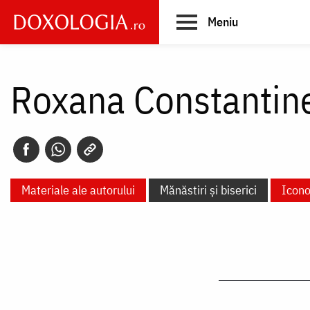
Skip
Meniu
to
main
Main
content
navigation
Roxana Constantin
Materiale ale autorului
Mănăstiri și biserici
Icono